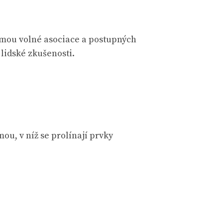
ormou volné asociace a postupných
lidské zkušenosti.
ou, v níž se prolínají prvky