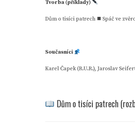
Tvorba (příklady)
Dům o tisíci patrech ⯀ Spáč ve zv
Současníci
Karel Čapek (R.U.R.), Jaroslav Seif
Dům o tisíci patrech (roz