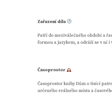
Zařazení díla
Patří do meziválečného období a řa
formou a jazykem, a odráží se v ní i
Časoprostor
Časoprostor knihy Dům o tisíci pat
určeného reálného místa a časového