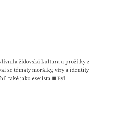
vlivnila židovská kultura a prožitky z
l se tématy morálky, víry a identity
l také jako esejista ⯀ Byl