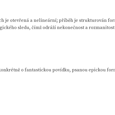
h je otevřená a nelineární; příběh je strukturován f
gického sledu, čímž odráží nekonečnost a rozmanitost 
 konkrétně o fantastickou povídku, psanou epickou form