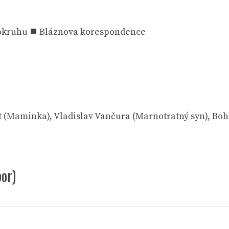
ěrokruhu ⯀ Bláznova korespondence
ert (Maminka), Vladislav Vančura (Marnotratný syn), Bo
bor)