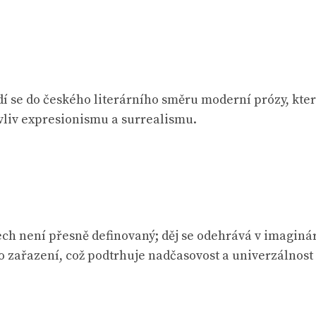
dí se do českého literárního směru moderní prózy, kt
 vliv expresionismu a surrealismu.
rech není přesně definovaný; děj se odehrává v imagin
 zařazení, což podtrhuje nadčasovost a univerzálnost