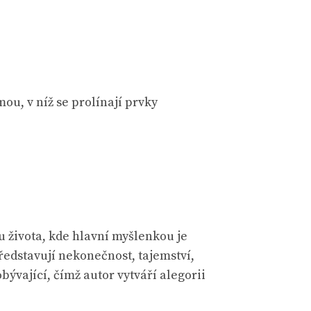
ou, v níž se prolínají prvky
u života, kde hlavní myšlenkou je
ředstavují nekonečnost, tajemství,
ývající, čímž autor vytváří alegorii