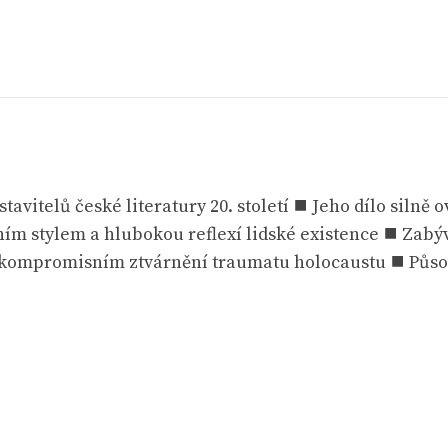
vitelů české literatury 20. století ⯀ Jeho dílo silně o
ím stylem a hlubokou reflexí lidské existence ⯀ Zabýva
nekompromisním ztvárnění traumatu holocaustu ⯀ Působi