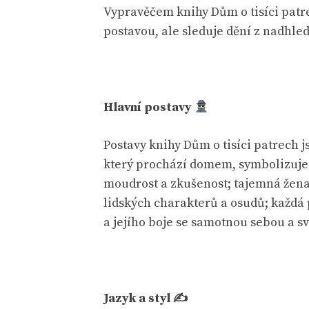
Vypravěčem knihy Dům o tisíci patre
postavou, ale sleduje dění z nadhle
Hlavní postavy
Postavy knihy Dům o tisíci patrech j
který prochází domem, symbolizuje l
moudrost a zkušenost; tajemná žena
lidských charakterů a osudů; každá p
a jejího boje se samotnou sebou a sv
Jazyk a styl ✍️