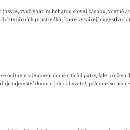
 jazyce, využívajícím bohatou slovní zásobu, včetně a
ších literárních prostředků, které vytvářejí sugestivn
se ocitne v tajemném domě s tisíci patry, kde prožívá 
uje tajemství domu a jeho obyvatel, přičemž se učí o s