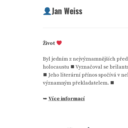
Jan Weiss
Život
Byl jedním z nejvýznamnějších předsta
holocaustu ⯀ Vyznačoval se brilantn
⯀ Jeho literární přínos spočívá v 
významným překladatelem. ⯀
➥
Více informací