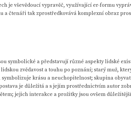
ch je vševědoucí vypravěč, využívající er-formu vypráv
du a čtenáři tak zprostředkovává komplexní obraz prost
sou symbolické a představují různé aspekty lidské exis
idskou zvědavost a touhu po poznání; starý muž, kter
 symbolizuje krásu a neuchopitelnost; skupina obyva
ostava je důležitá a s jejím prostřednictvím autor zob
ětem; jejich interakce a prožitky jsou ovšem důležitějš