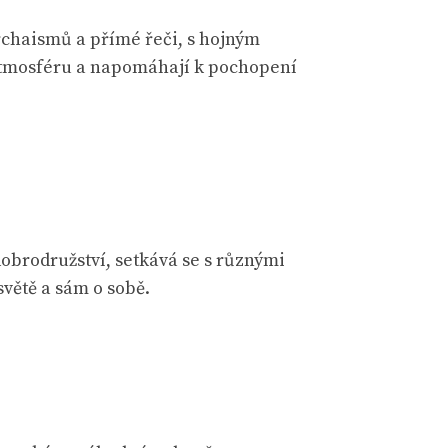
rchaismů a přímé řeči, s hojným
í atmosféru a napomáhají k pochopení
dobrodružství, setkává se s různými
větě a sám o sobě.