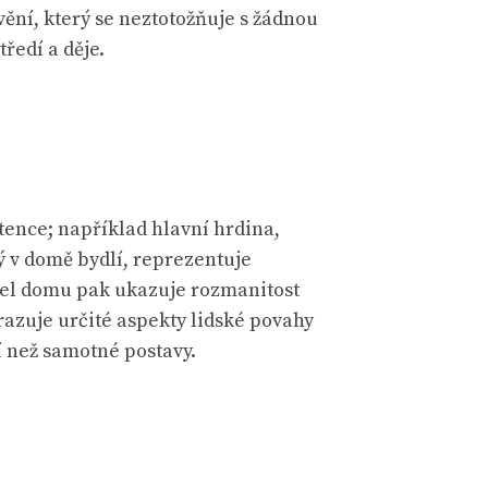
ění, který se neztotožňuje s žádnou
ředí a děje.
tence; například hlavní hrdina,
ý v domě bydlí, reprezentuje
tel domu pak ukazuje rozmanitost
razuje určité aspekty lidské povahy
í než samotné postavy.