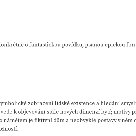
 konkrétně o fantastickou povídku, psanou epickou form
symbolické zobrazení lidské existence a hledání smysl
 vede k objevování stále nových dimenzí bytí; motivy p
 námětem je fiktivní dům a neobvyklé postavy v něm ob
ožností.