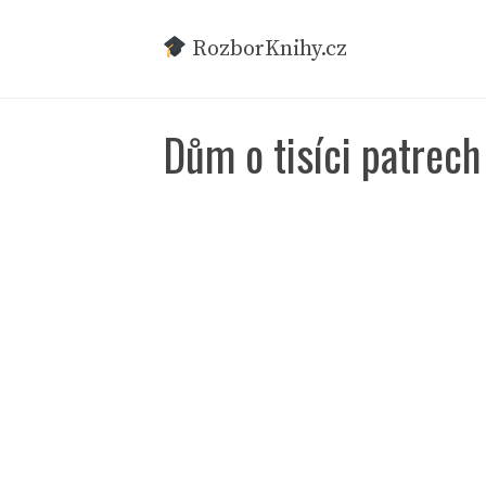
Přeskočit
na
RozborKnihy.cz
obsah
Dům o tisíci patrech