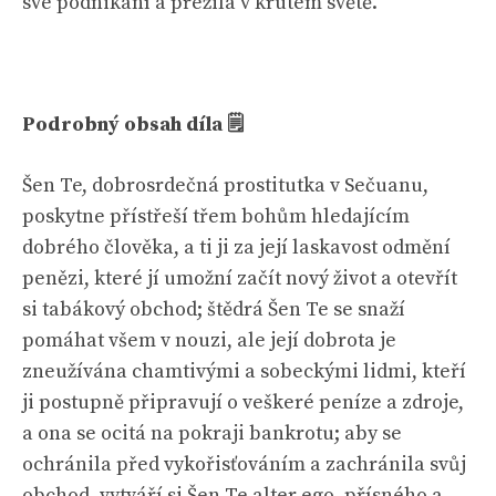
své podnikání a přežila v krutém světě.
Podrobný obsah díla 🗒
Šen Te, dobrosrdečná prostitutka v Sečuanu,
poskytne přístřeší třem bohům hledajícím
dobrého člověka, a ti ji za její laskavost odmění
penězi, které jí umožní začít nový život a otevřít
si tabákový obchod; štědrá Šen Te se snaží
pomáhat všem v nouzi, ale její dobrota je
zneužívána chamtivými a sobeckými lidmi, kteří
ji postupně připravují o veškeré peníze a zdroje,
a ona se ocitá na pokraji bankrotu; aby se
ochránila před vykořisťováním a zachránila svůj
obchod, vytváří si Šen Te alter ego, přísného a