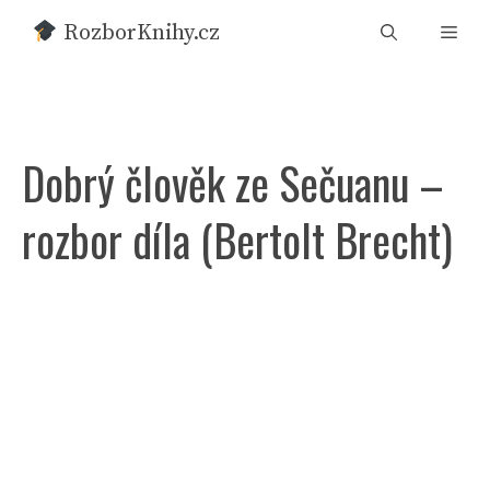
Přeskočit
RozborKnihy.cz
Men
na
obsah
Dobrý člověk ze Sečuanu –
rozbor díla (Bertolt Brecht)