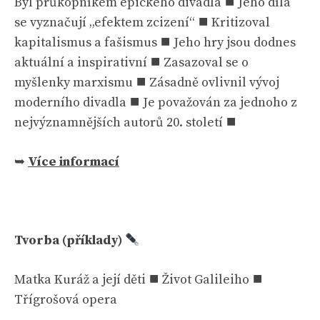
Byl průkopníkem epického divadla ⯀ Jeho díla
se vyznačují „efektem zcizení“ ⯀ Kritizoval
kapitalismus a fašismus ⯀ Jeho hry jsou dodnes
aktuální a inspirativní ⯀ Zasazoval se o
myšlenky marxismu ⯀ Zásadně ovlivnil vývoj
moderního divadla ⯀ Je považován za jednoho z
nejvýznamnějších autorů 20. století ⯀
➥
Více informací
Tvorba (příklady)
Matka Kuráž a její děti ⯀ Život Galileiho ⯀
Třígrošová opera