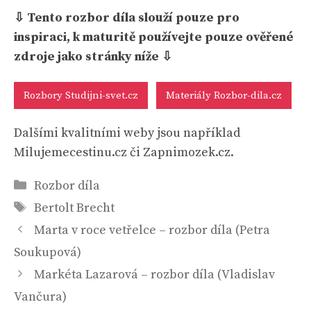
⇩ Tento rozbor díla slouží pouze pro
inspiraci, k maturitě používejte pouze ověřené
zdroje jako stránky níže ⇩
Rozbory Studijni-svet.cz
Materiály Rozbor-dila.cz
Dalšími kvalitními weby jsou například
Milujemecestinu.cz či Zapnimozek.cz.
Rubriky
Rozbor díla
Štítky
Bertolt Brecht
Marta v roce vetřelce – rozbor díla (Petra
Soukupová)
Markéta Lazarová – rozbor díla (Vladislav
Vančura)