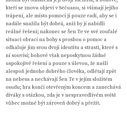
kteří se znovu objeví v Sečuanu, si všímají jejího
trápení, ale místo pomoci jí pouze radí, aby se i
nadále snažila být dobrá, aniž by jí nabídli
reálné řešení; nakonec se Šen Te ve své zoufalé
situaci obrací na bohy s prosbou o pomoc a
odhaluje jim svou dvojí identitu a strasti, které s
ní souvisí; bohové však neposkytnou žádné
uspokojivé řešení a pouze s úlevou, že našli
alespoň jednoho dobrého člověka, odlétají zpět
na nebesa a nechávají Šen Te v jejím složitém
osudu; hra končí otevřeným koncem a zanechává
diváky s otázkou, zda je v nespravedlivém světě
vůbec možné být zároveň dobrý a přežít.