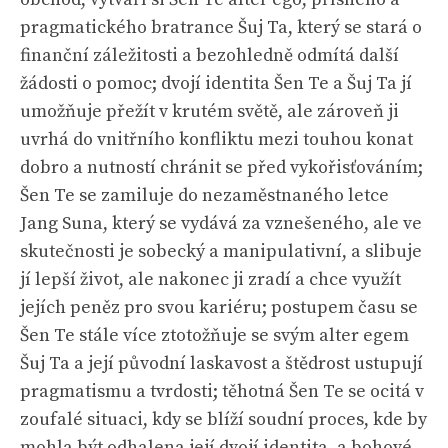
pragmatického bratrance Šuj Ta, který se stará o
finanční záležitosti a bezohledně odmítá další
žádosti o pomoc; dvojí identita Šen Te a Šuj Ta jí
umožňuje přežít v krutém světě, ale zároveň ji
uvrhá do vnitřního konfliktu mezi touhou konat
dobro a nutností chránit se před vykořisťováním;
Šen Te se zamiluje do nezaměstnaného letce
Jang Suna, který se vydává za vznešeného, ale ve
skutečnosti je sobecký a manipulativní, a slibuje
jí lepší život, ale nakonec ji zradí a chce využít
jejích peněz pro svou kariéru; postupem času se
Šen Te stále více ztotožňuje se svým alter egem
Šuj Ta a její původní laskavost a štědrost ustupují
pragmatismu a tvrdosti; těhotná Šen Te se ocitá v
zoufalé situaci, kdy se blíží soudní proces, kde by
mohla být odhalena její dvojí identita, a bohové,