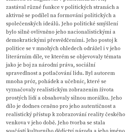
zastával různé funkce v politických stranách a
aktivně se podílel na formování politických a
společenských ideálů. Jeho politické smýšlení
bylo silně ovlivněno jeho nacionalistickými a
demokratickými přesvědčeními. Jeho postoj k
politice se v mnohých ohledech odrážel i v jeho
literárním díle, ve kterém se objevovaly témata
jako je boj za národní práva, sociální
spravedlnost a potlačování lidu. Byl autorem
mnoha próz, pohádek a učebnic, které se
vyznačovaly realistickým zobrazením života
prostých lidí a obsahovaly silnou morálku. Jeho
dílo je dodnes ceněno pro jeho autentičnost a
realistický přístup k zobrazování reality českého
venkova v jeho době. Jeho tvorba se stala
součástí kulturního dědictví národa a jeho jméno