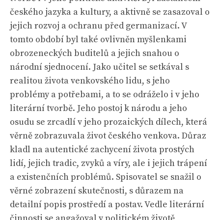
českého jazyka a kultury, a aktivně se zasazoval o
jejich rozvoj a ochranu před germanizací. V
tomto období byl také ovlivněn myšlenkami
obrozeneckých buditelů a jejich snahou o
národní sjednocení. Jako učitel se setkával s
realitou života venkovského lidu, s jeho
problémy a potřebami, a to se odráželo i v jeho
literární tvorbě. Jeho postoj k národu a jeho
osudu se zrcadlí v jeho prozaických dílech, která
věrně zobrazuvala život českého venkova. Důraz
kladl na autentické zachycení života prostých
lidí, jejich tradic, zvyků a víry, ale i jejich trápení
a existenčních problémů. Spisovatel se snažil o
věrné zobrazení skutečnosti, s důrazem na
detailní popis prostředí a postav. Vedle literární
činnosti se angažoval v politickém životě,