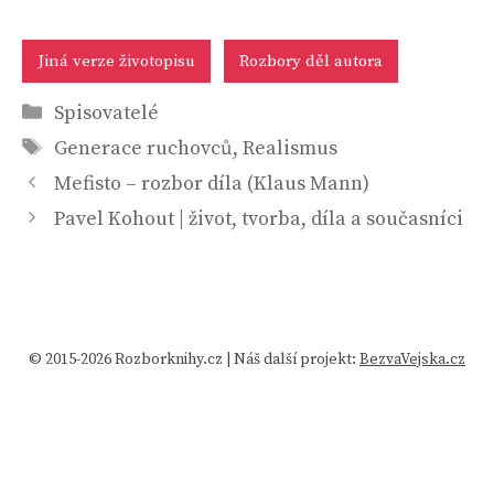
Jiná verze životopisu
Rozbory děl autora
Rubriky
Spisovatelé
Štítky
Generace ruchovců
,
Realismus
Mefisto – rozbor díla (Klaus Mann)
Pavel Kohout | život, tvorba, díla a současníci
© 2015-2026 Rozborknihy.cz | Náš další projekt:
BezvaVejska.cz