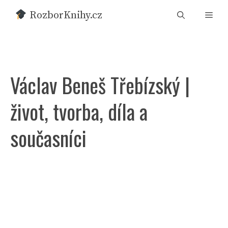
Přeskočit
RozborKnihy.cz
Men
na
obsah
Václav Beneš Třebízský |
život, tvorba, díla a
současníci