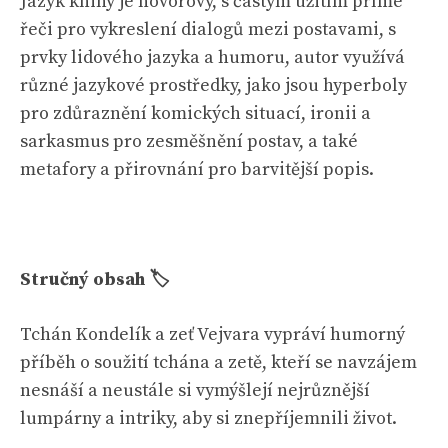
Jazyk knihy je hovorový, s častým užitím přímé
řeči pro vykreslení dialogů mezi postavami, s
prvky lidového jazyka a humoru, autor využívá
různé jazykové prostředky, jako jsou hyperboly
pro zdůraznění komických situací, ironii a
sarkasmus pro zesměšnění postav, a také
metafory a přirovnání pro barvitější popis.
Stručný obsah 🏷
Tchán Kondelík a zeť Vejvara vypráví humorný
příběh o soužití tchána a zetě, kteří se navzájem
nesnáší a neustále si vymýšlejí nejrůznější
lumpárny a intriky, aby si znepříjemnili život.