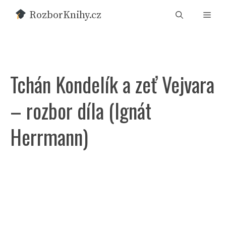
Přeskočit
RozborKnihy.cz
Men
na
obsah
Tchán Kondelík a zeť Vejvara
– rozbor díla (Ignát
Herrmann)