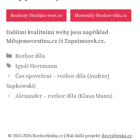
Rozbory Studijni-svet.cz
Materiály Rozbor-dila.cz
Dalšími kvalitními weby jsou například
Milujemecestinu.cz či Zapnimozek.cz.
Rubriky
Rozbor díla
Štítky
Ignát Herrmann
Čas opovržení – rozbor díla (Andrzej
Sapkowski)
Alexander – rozbor díla (Klaus Mann)
© 2015-2026 Rozborknihy.cz | Náš další projekt:
BezvaVejska.cz