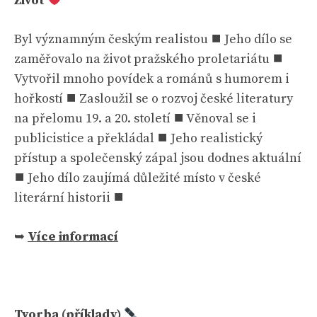
Život
Byl významným českým realistou ⯀ Jeho dílo se
zaměřovalo na život pražského proletariátu ⯀
Vytvořil mnoho povídek a románů s humorem i
hořkostí ⯀ Zasloužil se o rozvoj české literatury
na přelomu 19. a 20. století ⯀ Věnoval se i
publicistice a překládal ⯀ Jeho realistický
přístup a společenský zápal jsou dodnes aktuální
⯀ Jeho dílo zaujímá důležité místo v české
literární historii ⯀
➥
Více informací
Tvorba (příklady)