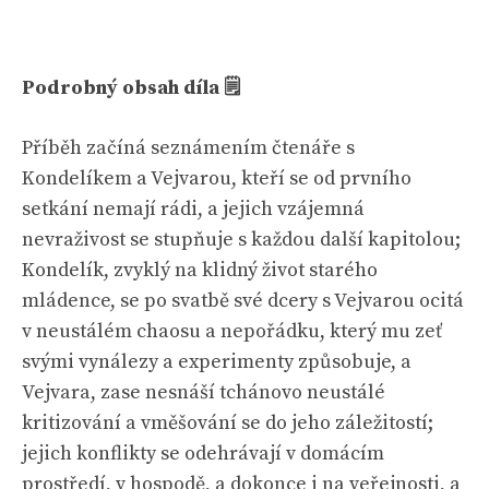
Podrobný obsah díla 🗒
Příběh začíná seznámením čtenáře s
Kondelíkem a Vejvarou, kteří se od prvního
setkání nemají rádi, a jejich vzájemná
nevraživost se stupňuje s každou další kapitolou;
Kondelík, zvyklý na klidný život starého
mládence, se po svatbě své dcery s Vejvarou ocitá
v neustálém chaosu a nepořádku, který mu zeť
svými vynálezy a experimenty způsobuje, a
Vejvara, zase nesnáší tchánovo neustálé
kritizování a vměšování se do jeho záležitostí;
jejich konflikty se odehrávají v domácím
prostředí, v hospodě, a dokonce i na veřejnosti, a