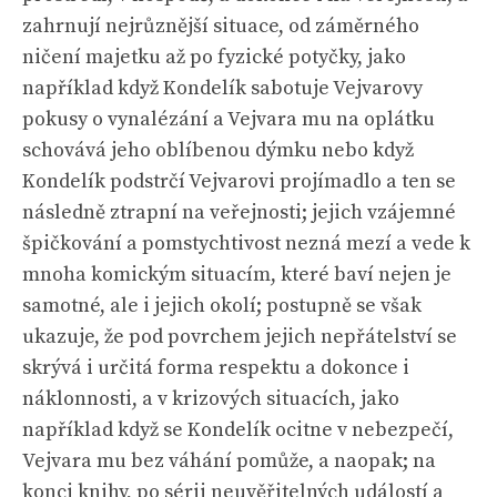
zahrnují nejrůznější situace, od záměrného
ničení majetku až po fyzické potyčky, jako
například když Kondelík sabotuje Vejvarovy
pokusy o vynalézání a Vejvara mu na oplátku
schovává jeho oblíbenou dýmku nebo když
Kondelík podstrčí Vejvarovi projímadlo a ten se
následně ztrapní na veřejnosti; jejich vzájemné
špičkování a pomstychtivost nezná mezí a vede k
mnoha komickým situacím, které baví nejen je
samotné, ale i jejich okolí; postupně se však
ukazuje, že pod povrchem jejich nepřátelství se
skrývá i určitá forma respektu a dokonce i
náklonnosti, a v krizových situacích, jako
například když se Kondelík ocitne v nebezpečí,
Vejvara mu bez váhání pomůže, a naopak; na
konci knihy, po sérii neuvěřitelných událostí a