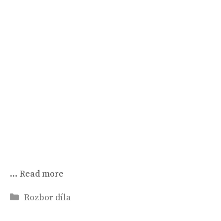
…
Read more
Rubriky
Rozbor díla