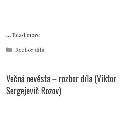
…
Read more
Rubriky
Rozbor díla
Večná nevěsta – rozbor díla (Viktor
Sergejevič Rozov)