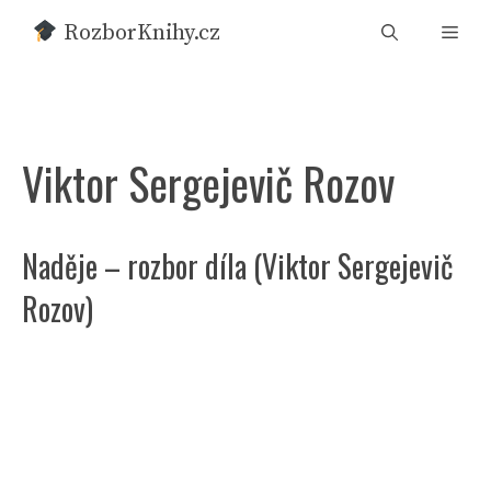
Přeskočit
RozborKnihy.cz
Men
na
obsah
Viktor Sergejevič Rozov
Naděje – rozbor díla (Viktor Sergejevič
Rozov)