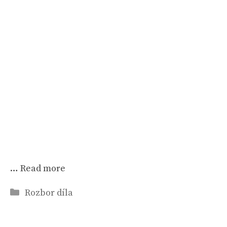
…
Read more
Rubriky
Rozbor díla