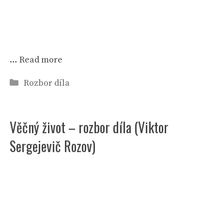
…
Read more
Rubriky
Rozbor díla
Věčný život – rozbor díla (Viktor
Sergejevič Rozov)