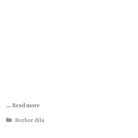
…
Read more
Rubriky
Rozbor díla