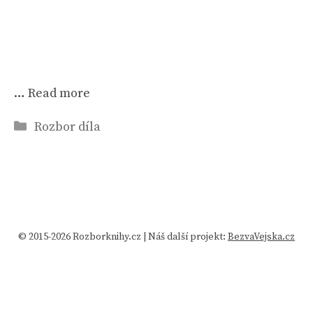
…
Read more
Rubriky
Rozbor díla
© 2015-2026 Rozborknihy.cz | Náš další projekt:
BezvaVejska.cz