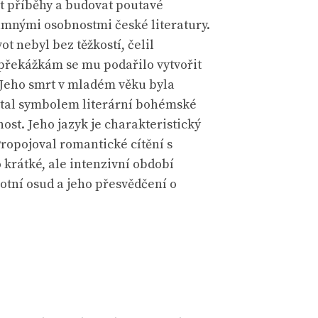
ět příběhy a budovat poutavé
namnými osobnostmi české literatury.
ot nebyl bez těžkostí, čelil
 překážkám se mu podařilo vytvořit
y. Jeho smrt v mladém věku byla
e stal symbolem literární bohémské
st. Jeho jazyk je charakteristický
Propojoval romantické cítění s
 krátké, ale intenzivní období
votní osud a jeho přesvědčení o