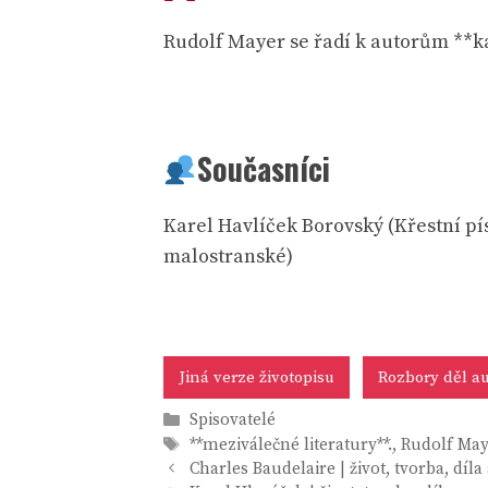
Rudolf Mayer se řadí k autorům **ka
Současníci
Karel Havlíček Borovský (Křestní pí
malostranské)
Jiná verze životopisu
Rozbory děl au
Rubriky
Spisovatelé
Štítky
**meziválečné literatury**.
,
Rudolf Maye
Charles Baudelaire | život, tvorba, díla