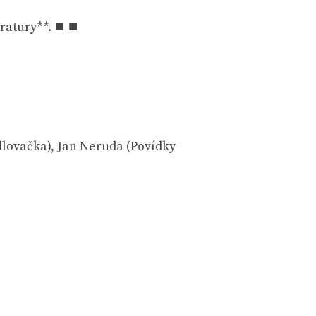
eratury**. ⯀ ⯀
dlovačka), Jan Neruda (Povídky