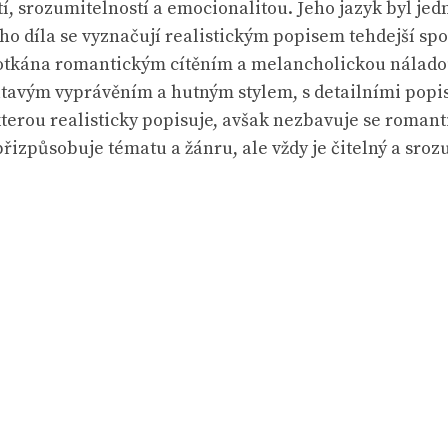
í, srozumitelností a emocionalitou. Jeho jazyk byl jed
o díla se vyznačují realistickým popisem tehdejší sp
protkána romantickým cítěním a melancholickou náladou
tavým vyprávěním a hutným stylem, s detailními popisy
kterou realisticky popisuje, avšak nezbavuje se romanti
 přizpůsobuje tématu a žánru, ale vždy je čitelný a sroz