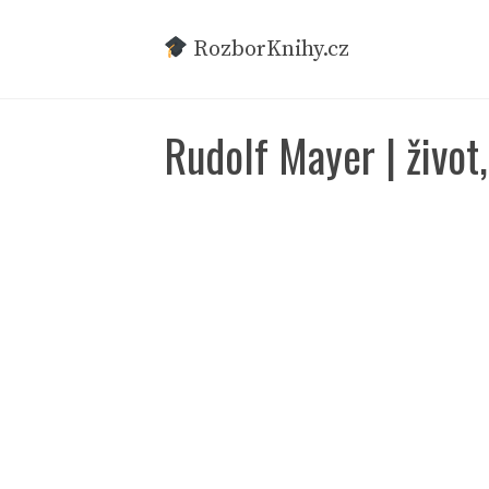
Přeskočit
na
RozborKnihy.cz
obsah
Rudolf Mayer | život,