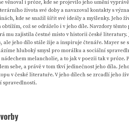
 se věnoval i próze, kde se projevilo jeho umění vypráv
literárního života své doby a navazoval kontakty s výz
ách, kde se snažil šířit své ideály a myšlenky. Jeho živ
tížím, což se odráželo i v jeho díle. Navzdory těmto
rá mu zajistila čestné místo v historii české literatur
, ale jeho dílo stále žije a inspiruje čtenáře. Mayer s
ázíme hluboký smysl pro morálku a sociální spravedlno
s nádechem melancholie, a to jak v poezii tak v próze. 
m sebe, a právě v tom tkví jedinečnost jeho díla. Jeho
opu v české literatuře. V jeho dílech se zrcadlí jeho ži
í spravedlnosti.
tvorby