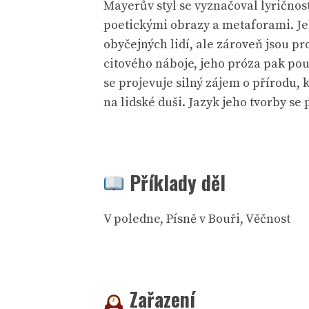
Mayerův styl se vyznačoval lyričnost
poetickými obrazy a metaforami. Jeh
obyčejných lidí, ale zároveň jsou 
citového náboje, jeho próza pak pou
se projevuje silný zájem o přírodu, 
na lidské duši. Jazyk jeho tvorby se
Příklady děl
V poledne, Písně v Bouři, Věčnost
Zařazení