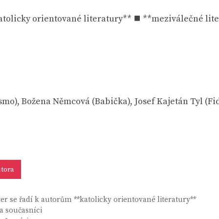
tolicky orientované literatury** ⯀ **meziválečné lit
smo), Božena Němcová (Babička), Josef Kajetán Tyl (Fi
tora
r se řadí k autorům **katolicky orientované literatury**
 a současníci