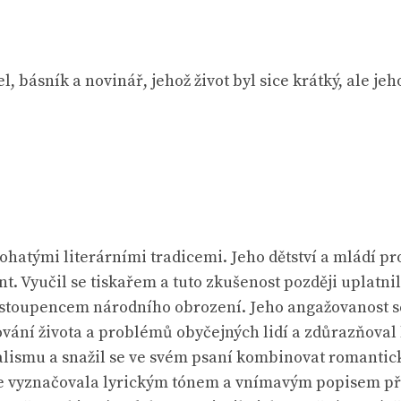
, básník a novinář, jehož život byl sice krátký, ale jeh
ohatými literárními tradicemi. Jeho dětství a mládí pr
nt. Vyučil se tiskařem a tuto zkušenost později uplatni
se stoupencem národního obrození. Jeho angažovanost se
vání života a problémů obyčejných lidí a zdůrazňoval li
alismu a snažil se ve svém psaní kombinovat romantick
se vyznačovala lyrickým tónem a vnímavým popisem pří