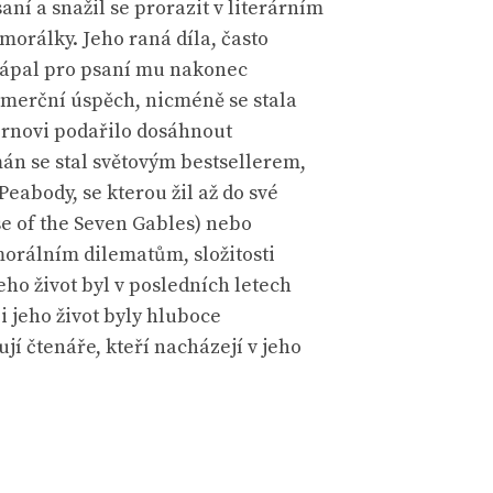
í a snažil se prorazit v literárním
 morálky. Jeho raná díla, často
zápal pro psaní mu nakonec
komerční úspěch, nicméně se stala
rnovi podařilo dosáhnout
mán se stal světovým bestsellerem,
eabody, se kterou žil až do své
se of the Seven Gables) nebo
orálním dilematům, složitosti
ho život byl v posledních letech
 jeho život byly hluboce
í čtenáře, kteří nacházejí v jeho