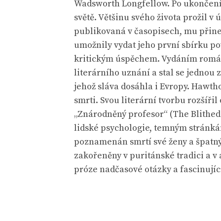
Wadsworth Longfellow. Po ukončení s
světě. Většinu svého života prožil v 
publikovaná v časopisech, mu přine
umožnily vydat jeho první sbírku po
kritickým úspěchem. Vydáním román
literárního uznání a stal se jednou
jehož sláva dosáhla i Evropy. Hawtho
smrti. Svou literární tvorbu rozšíři
„Znárodněný profesor“ (The Blithed
lidské psychologie, temným stránkám
poznamenán smrtí své ženy a špatný
zakořeněny v puritánské tradici a v
próze nadčasové otázky a fascinujíc