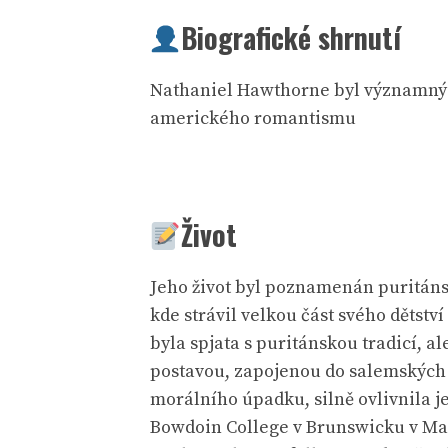
Biografické shrnutí
Nathaniel Hawthorne byl významný a
amerického romantismu
Život
Jeho život byl poznamenán puritánsk
kde strávil velkou část svého dětst
byla spjata s puritánskou tradicí, a
postavou, zapojenou do salemských č
morálního úpadku, silně ovlivnila je
Bowdoin College v Brunswicku v Mai