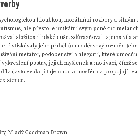
tvorby
ychologickou hloubkou, morálními rozbory a silným s
antismus, ale přesto je unikátní svým poněkud melan
val složitosti lidské duše, zdůrazňoval tajemství a 
které vtiskávaly jeho příběhům nadčasový rozměr. Jeho 
oužívání metafor, podobenství a alegorií, které umocňu
vykreslení postav, jejich myšlenek a motivací, čímž s
 díla často evokují tajemnou atmosféru a propojují re
existence.
títy, Mladý Goodman Brown