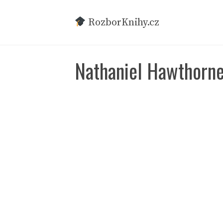
Přeskočit
na
RozborKnihy.cz
obsah
Nathaniel Hawthorne |