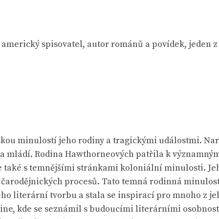
merický spisovatel, autor románů a povídek, jeden z
ou minulostí jeho rodiny a tragickými událostmi. Nar
ví a mládí. Rodina Hawthorneových patřila k významným
le také s temnějšími stránkami koloniální minulosti. J
arodějnických procesů. Tato temná rodinná minulost, 
ho literární tvorbu a stala se inspirací pro mnoho z j
ne, kde se seznámil s budoucími literárními osobnost