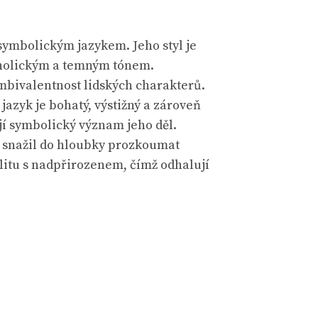
ymbolickým jazykem. Jeho styl je
cholickým a temným tónem.
ambivalentnost lidských charakterů.
jazyk je bohatý, výstižný a zároveň
jí symbolický význam jeho děl.
e snažil do hloubky prozkoumat
alitu s nadpřirozenem, čímž odhalují