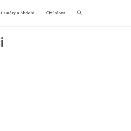
ní směry a období
Cizí slova
i