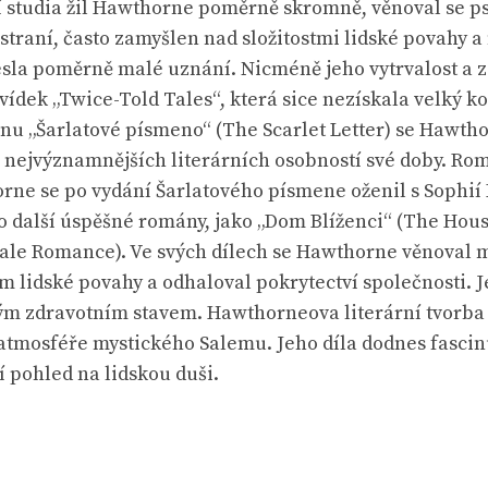
tudia žil Hawthorne poměrně skromně, věnoval se psan
ústraní, často zamyšlen nad složitostmi lidské povahy a
sla poměrně malé uznání. Nicméně jeho vytrvalost a 
vídek „Twice-Told Tales“, která sice nezískala velký 
u „Šarlatové písmeno“ (The Scarlet Letter) se Hawtho
 z nejvýznamnějších literárních osobností své doby. Ro
rne se po vydání Šarlatového písmene oženil s Sophií P
l o další úspěšné romány, jako „Dom Blíženci“ (The Hou
ale Romance). Ve svých dílech se Hawthorne věnoval m
 lidské povahy a odhaloval pokrytectví společnosti. Je
m zdravotním stavem. Hawthorneova literární tvorba i
 atmosféře mystického Salemu. Jeho díla dodnes fascinuj
í pohled na lidskou duši.