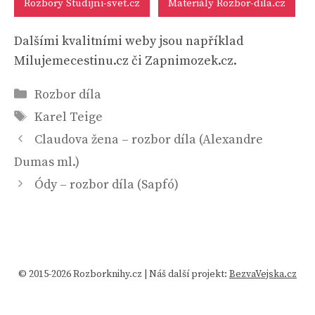
Rozbory Studijni-svet.cz
Materiály Rozbor-dila.cz
Dalšími kvalitními weby jsou například
Milujemecestinu.cz či Zapnimozek.cz.
Rubriky
Rozbor díla
Štítky
Karel Teige
Claudova žena – rozbor díla (Alexandre
Dumas ml.)
Ódy – rozbor díla (Sapfó)
© 2015-2026 Rozborknihy.cz | Náš další projekt:
BezvaVejska.cz