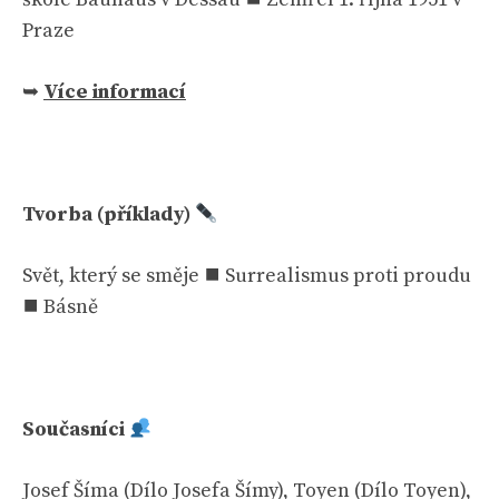
Praze
➥
Více informací
Tvorba (příklady)
Svět, který se směje ⯀ Surrealismus proti proudu
⯀ Básně
Současníci
Josef Šíma (Dílo Josefa Šímy), Toyen (Dílo Toyen),