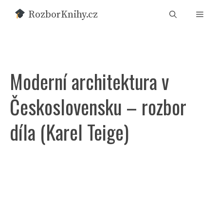
Přeskočit
RozborKnihy.cz
Men
na
obsah
Moderní architektura v
Československu – rozbor
díla (Karel Teige)