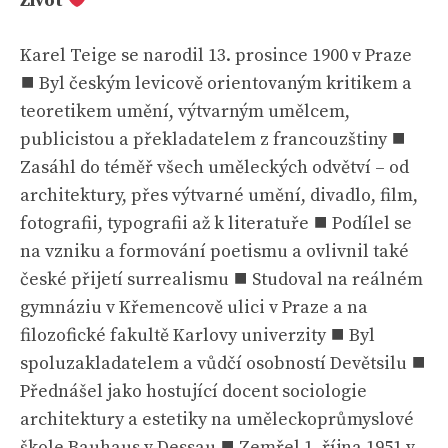
Život
Karel Teige se narodil 13. prosince 1900 v Praze
⯀ Byl českým levicově orientovaným kritikem a
teoretikem umění, výtvarným umělcem,
publicistou a překladatelem z francouzštiny ⯀
Zasáhl do téměř všech uměleckých odvětví – od
architektury, přes výtvarné umění, divadlo, film,
fotografii, typografii až k literatuře ⯀ Podílel se
na vzniku a formování poetismu a ovlivnil také
české přijetí surrealismu ⯀ Studoval na reálném
gymnáziu v Křemencově ulici v Praze a na
filozofické fakultě Karlovy univerzity ⯀ Byl
spoluzakladatelem a vůdčí osobností Devětsilu ⯀
Přednášel jako hostující docent sociologie
architektury a estetiky na uměleckoprůmyslové
škole Bauhaus v Dessau ⯀ Zemřel 1. října 1951 v