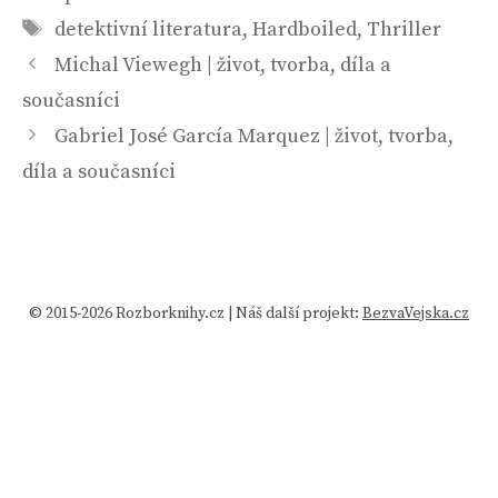
Štítky
detektivní literatura
,
Hardboiled
,
Thriller
Michal Viewegh | život, tvorba, díla a
současníci
Gabriel José García Marquez | život, tvorba,
díla a současníci
© 2015-2026 Rozborknihy.cz | Náš další projekt:
BezvaVejska.cz