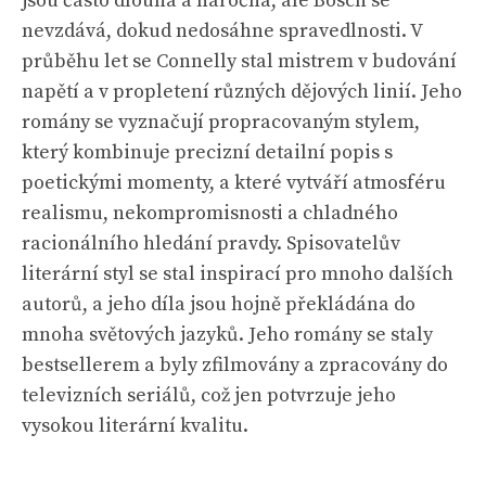
jsou často dlouhá a náročná, ale Bosch se
nevzdává, dokud nedosáhne spravedlnosti. V
průběhu let se Connelly stal mistrem v budování
napětí a v propletení různých dějových linií. Jeho
romány se vyznačují propracovaným stylem,
který kombinuje precizní detailní popis s
poetickými momenty, a které vytváří atmosféru
realismu, nekompromisnosti a chladného
racionálního hledání pravdy. Spisovatelův
literární styl se stal inspirací pro mnoho dalších
autorů, a jeho díla jsou hojně překládána do
mnoha světových jazyků. Jeho romány se staly
bestsellerem a byly zfilmovány a zpracovány do
televizních seriálů, což jen potvrzuje jeho
vysokou literární kvalitu.