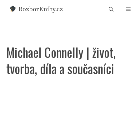
Přeskočit
RozborKnihy.cz
Men
na
obsah
Michael Connelly | život,
tvorba, díla a současníci