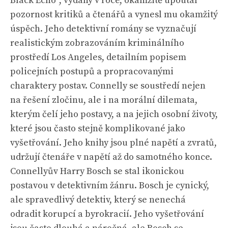
Black Echo“, vydaný v roce, okamžitě upoutal
pozornost kritiků a čtenářů a vynesl mu okamžitý
úspěch. Jeho detektivní romány se vyznačují
realistickým zobrazováním kriminálního
prostředí Los Angeles, detailním popisem
policejních postupů a propracovanými
charaktery postav. Connelly se soustředí nejen
na řešení zločinu, ale i na morální dilemata,
kterým čelí jeho postavy, a na jejich osobní životy,
které jsou často stejně komplikované jako
vyšetřování. Jeho knihy jsou plné napětí a zvratů,
udržují čtenáře v napětí až do samotného konce.
Connellyův Harry Bosch se stal ikonickou
postavou v detektivním žánru. Bosch je cynický,
ale spravedlivý detektiv, který se nenechá
odradit korupcí a byrokracií. Jeho vyšetřování