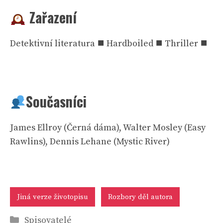
Zařazení
Detektivní literatura ⯀ Hardboiled ⯀ Thriller ⯀
Současníci
James Ellroy (Černá dáma), Walter Mosley (Easy
Rawlins), Dennis Lehane (Mystic River)
Jiná verze životopisu
Rozbory děl autora
Rubriky
Spisovatelé