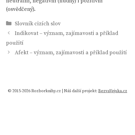
neutrální, negativní (nudný) i pozitivní
(osvědčený).
Rubriky
Slovník cizích slov
Indikovat – význam, zajímavosti a příklad
použití
Afekt – význam, zajímavosti a příklad použití
© 2015-2026 Rozborknihy.cz | Náš další projekt:
BezvaVejska.cz