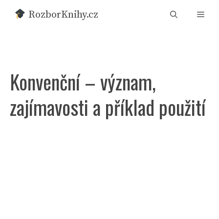
Přeskočit
RozborKnihy.cz
Men
na
obsah
Konvenční – význam,
zajímavosti a příklad použití