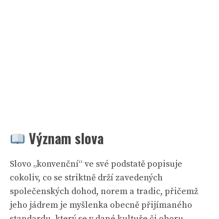
Význam slova
Slovo „konvenční“ ve své podstatě popisuje
cokoliv, co se striktně drží zavedených
společenských dohod, norem a tradic, přičemž
jeho jádrem je myšlenka obecně přijímaného
standardu, který se v dané kultuře či oboru