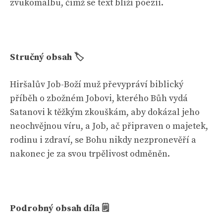
zvukomalbu, čímž se text blíží poezii.
Stručný obsah 🏷
Hiršalův Job-Boží muž převypráví biblický
příběh o zbožném Jobovi, kterého Bůh vydá
Satanovi k těžkým zkouškám, aby dokázal jeho
neochvějnou víru, a Job, ač připraven o majetek,
rodinu i zdraví, se Bohu nikdy nezpronevěří a
nakonec je za svou trpělivost odměněn.
Podrobný obsah díla 🗒