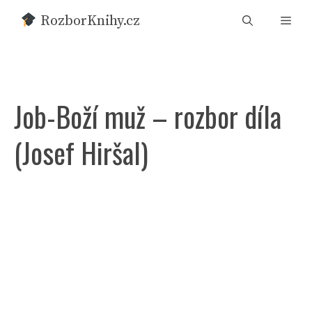
Přeskočit
RozborKnihy.cz
Men
na
obsah
Job-Boží muž – rozbor díla
(Josef Hiršal)