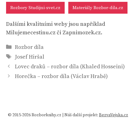
Rozbory Studijni-svet.cz
Materiály Rozbor-dila.cz
Dalšími kvalitními weby jsou například
Milujemecestinu.cz či Zapnimozek.cz.
Rubriky
Rozbor díla
Štítky
Josef Hiršal
Lovec draků – rozbor díla (Khaled Hosseini)
Horečka – rozbor díla (Václav Hrabě)
© 2015-2026 Rozborknihy.cz | Náš další projekt:
BezvaVejska.cz