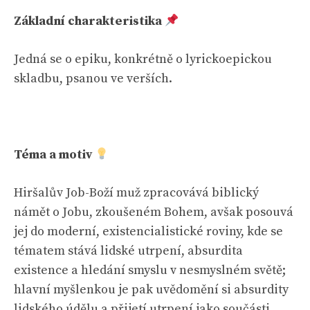
Základní charakteristika
Jedná se o epiku, konkrétně o lyrickoepickou
skladbu, psanou ve verších.
Téma a motiv
Hiršalův Job-Boží muž zpracovává biblický
námět o Jobu, zkoušeném Bohem, avšak posouvá
jej do moderní, existencialistické roviny, kde se
tématem stává lidské utrpení, absurdita
existence a hledání smyslu v nesmyslném světě;
hlavní myšlenkou je pak uvědomění si absurdity
lidského údělu a přijetí utrpení jako součásti