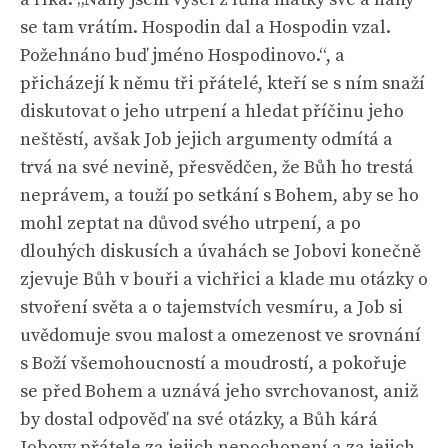
se tam vrátím. Hospodin dal a Hospodin vzal.
Požehnáno buď jméno Hospodinovo.“, a
přicházejí k němu tři přátelé, kteří se s ním snaží
diskutovat o jeho utrpení a hledat příčinu jeho
neštěstí, avšak Job jejich argumenty odmítá a
trvá na své nevině, přesvědčen, že Bůh ho trestá
neprávem, a touží po setkání s Bohem, aby se ho
mohl zeptat na důvod svého utrpení, a po
dlouhých diskusích a úvahách se Jobovi konečně
zjevuje Bůh v bouři a vichřici a klade mu otázky o
stvoření světa a o tajemstvích vesmíru, a Job si
uvědomuje svou malost a omezenost ve srovnání
s Boží všemohoucností a moudrostí, a pokořuje
se před Bohem a uznává jeho svrchovanost, aniž
by dostal odpověď na své otázky, a Bůh kárá
Jobovy přátele za jejich nepochopení a za jejich