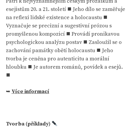
Patří k nejvýznamnějším českým prozaikům a
esejistům 20. a 21. století ⯀ Jeho dílo se zaměřuje
na reflexi lidské existence a holocaustu ⯀
Vyznačuje se precizní a sugestivní prózou s
promyšlenou kompozicí ⯀ Provádí pronikavou
psychologickou analýzu postav ⯀ Zasloužil se o
zachování památky obětí holocaustu ⯀ Jeho
tvorba je ceněna pro autenticitu a morální
hloubku ⯀ Je autorem románů, povídek a esejů.
⯀
➥
Více informací
Tvorba (příklady)