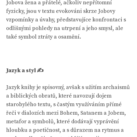
Jobova žena a přátelé, ačkoliv nepřítomní
fyzicky, jsou v textu evokováni skrze Jobovy
vzpomínky a úvahy, představujíce konfrontaci s
odlišnými pohledy na utrpení a jeho smysl, ale
také symbol ztráty a osamění.
Jazyk a styl ✍️
Jazyk knihy je spisovný, avšak s užitím archaismů
a biblických obratů, které navozují dojem
starobylého textu, s častým využíváním přímé
řeči v dialozích mezi Bohem, Satanem a Jobem,
metafor a symbolů, které dodávají vyprávění
hloubku a poetičnost, a s důrazem na rytmus a