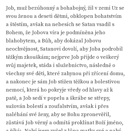
Job, muž bezúhonný a bohabojný, žil v zemi Uz se
svou ženou a deseti dětmi, obklopen bohatstvím
a štěstím, avšak na nebesích se Satan vsadil s
Bohem, že Jobova víra je podmíněna jeho
blahobytem, a Bůh, aby dokázal Jobovu
neochvějnost, Satanovi dovolí, aby Joba podrobil
těžkým zkouškám; nejprve Job přijde o veškerý
svůj majetek, stáda i služebnictvo, následně o
všechny své děti, které zahynou při zřícení domu,
a nakonec je sám Job stižen těžkou a bolestivou
nemocí, která ho pokryje vředy od hlavy až k
patě, a Job sedí v popelu a škrábe se střepy,
sužován bolestí a zoufalstvím, avšak i přes
naléhání své ženy, aby se Bohu zpronevěřil,
zůstává Job věrný a odmítá proklínat Boží jméno,
a říká: „Nahý jsem vyšel z lůna matky své a nahý