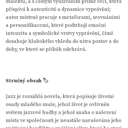
dialektů, a s častým využíváním přímé řeči, která
přispívá k autenticitě a dynamice vyprávění;
autor mistrně pracuje s metaforami, srovnáními
a personifikacemi, které podtrhují emoční
intenzitu a symbolické vrstvy vyprávění, čímž
dosahuje hlubokého vhledu do nitra postav a do
doby, ve které se příběh odehrává.
Stručný obsah 🏷
Jazz je rozsáhlá novela, která popisuje životní
osudy mladého muže, jehož život je ovlivněn
světem jazzové hudby a jehož snaha o nalezení
místa ve společnosti je neustále narušována jeho