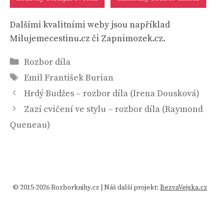
Dalšími kvalitními weby jsou například
Milujemecestinu.cz či Zapnimozek.cz.
Rubriky
Rozbor díla
Štítky
Emil František Burian
Hrdý Budžes – rozbor díla (Irena Dousková)
Zazí cvičení ve stylu – rozbor díla (Raymond
Queneau)
© 2015-2026 Rozborknihy.cz | Náš další projekt:
BezvaVejska.cz