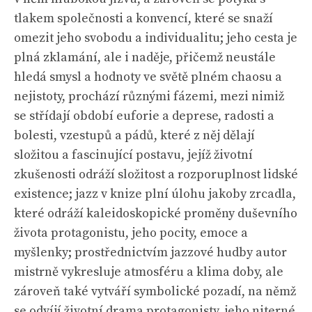
tlakem společnosti a konvencí, které se snaží
omezit jeho svobodu a individualitu; jeho cesta je
plná zklamání, ale i naděje, přičemž neustále
hledá smysl a hodnoty ve světě plném chaosu a
nejistoty, prochází různými fázemi, mezi nimiž
se střídají období euforie a deprese, radosti a
bolesti, vzestupů a pádů, které z něj dělají
složitou a fascinující postavu, jejíž životní
zkušenosti odráží složitost a rozporuplnost lidské
existence; jazz v knize plní úlohu jakoby zrcadla,
které odráží kaleidoskopické proměny duševního
života protagonistu, jeho pocity, emoce a
myšlenky; prostřednictvím jazzové hudby autor
mistrně vykresluje atmosféru a klima doby, ale
zároveň také vytváří symbolické pozadí, na němž
se odvíjí životní drama protagonisty, jeho niterné