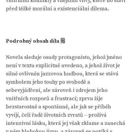
vnitřními konflikty a vnějšími vlivy, které ho staví
před těžké morální a existenciální dilema.
Podrobný obsah díla 🗒
Novela sleduje osudy protagonistu, jehož jméno
není v textu explicitně uvedeno, a jehož život je
silně ovlivněn jazzovou hudbou, která se stává
symbolem jeho touhy po svobodě a
sebevyjádření, ale zároveň i zdrojem jeho
vnitřních rozporů a frustrací; zprvu žije
bezstarostně a spontánně, ale jak se příběh
vyvíjí, čelí řadě životních zvratů – prožívá
intenzivní lásku, která jej však zklame a zanechá
v něm hlubokou jizvu, a zároveň se potýká s