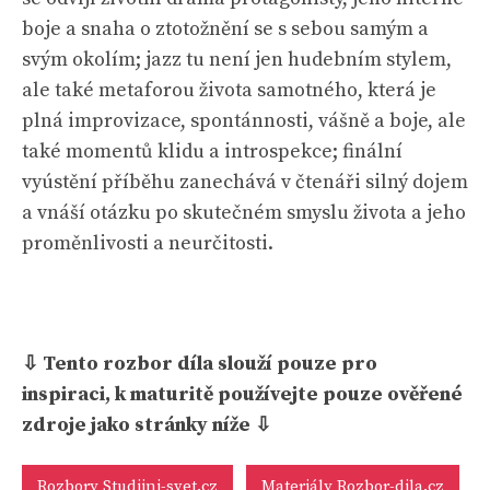
boje a snaha o ztotožnění se s sebou samým a
svým okolím; jazz tu není jen hudebním stylem,
ale také metaforou života samotného, která je
plná improvizace, spontánnosti, vášně a boje, ale
také momentů klidu a introspekce; finální
vyústění příběhu zanechává v čtenáři silný dojem
a vnáší otázku po skutečném smyslu života a jeho
proměnlivosti a neurčitosti.
⇩ Tento rozbor díla slouží pouze pro
inspiraci, k maturitě používejte pouze ověřené
zdroje jako stránky níže ⇩
Rozbory Studijni-svet.cz
Materiály Rozbor-dila.cz