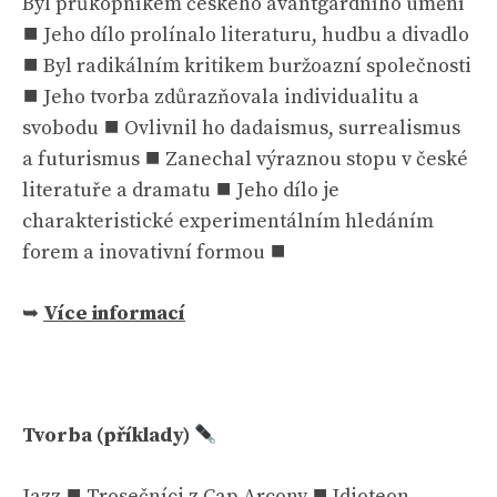
Byl průkopníkem českého avantgardního umění
⯀ Jeho dílo prolínalo literaturu, hudbu a divadlo
⯀ Byl radikálním kritikem buržoazní společnosti
⯀ Jeho tvorba zdůrazňovala individualitu a
svobodu ⯀ Ovlivnil ho dadaismus, surrealismus
a futurismus ⯀ Zanechal výraznou stopu v české
literatuře a dramatu ⯀ Jeho dílo je
charakteristické experimentálním hledáním
forem a inovativní formou ⯀
➥
Více informací
Tvorba (příklady)
Jazz ⯀ Trosečníci z Cap Arcony ⯀ Idioteon