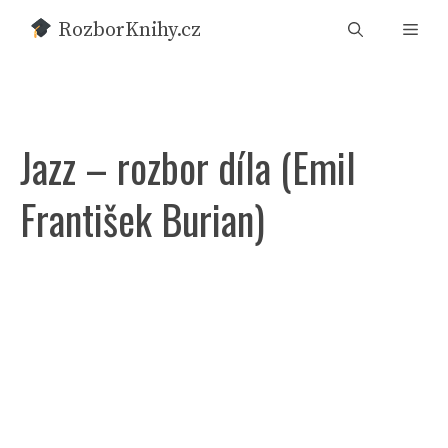
Přeskočit
RozborKnihy.cz
Men
na
obsah
Jazz – rozbor díla (Emil
František Burian)