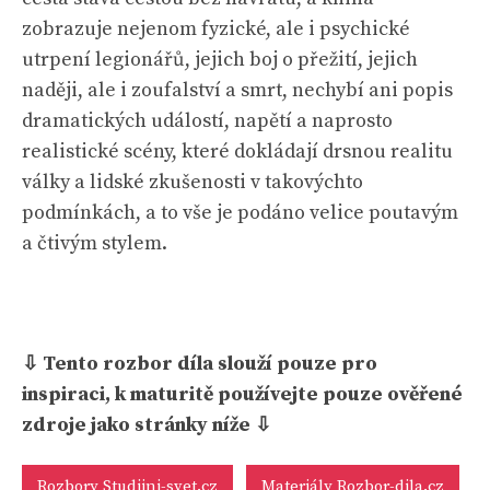
zobrazuje nejenom fyzické, ale i psychické
utrpení legionářů, jejich boj o přežití, jejich
naději, ale i zoufalství a smrt, nechybí ani popis
dramatických událostí, napětí a naprosto
realistické scény, které dokládají drsnou realitu
války a lidské zkušenosti v takovýchto
podmínkách, a to vše je podáno velice poutavým
a čtivým stylem.
⇩ Tento rozbor díla slouží pouze pro
inspiraci, k maturitě používejte pouze ověřené
zdroje jako stránky níže ⇩
Rozbory Studijni-svet.cz
Materiály Rozbor-dila.cz