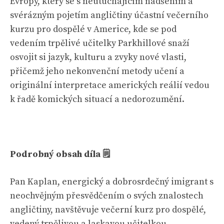
Evropy, který se s neutuchajícím nadšením a
svérázným pojetím angličtiny účastní večerního
kurzu pro dospělé v Americe, kde se pod
vedením trpělivé učitelky Parkhillové snaží
osvojit si jazyk, kulturu a zvyky nové vlasti,
přičemž jeho nekonvenční metody učení a
originální interpretace amerických reálií vedou
k řadě komických situací a nedorozumění.
Podrobný obsah díla 🗒
Pan Kaplan, energický a dobrosrdečný imigrant s
neochvějným přesvědčením o svých znalostech
angličtiny, navštěvuje večerní kurz pro dospělé,
vedený trpělivou a laskavou učitelkou