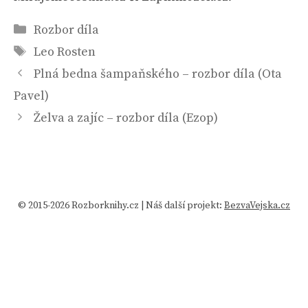
Rubriky
Rozbor díla
Štítky
Leo Rosten
Plná bedna šampaňského – rozbor díla (Ota
Pavel)
Želva a zajíc – rozbor díla (Ezop)
© 2015-2026 Rozborknihy.cz | Náš další projekt:
BezvaVejska.cz