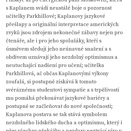
s Kaplanem svádí neustálé boje o pozornost
učitelky Parkhillové; Kaplanovy jazykové
přešlapy a originální interpretace amerických
zvyků jsou zdrojem nekonečné zábavy nejen pro
čtenáře, ale i pro jeho spolužáky, kteří s
úsměvem sledují jeho neúnavné snažení a s
obdivem uznávají jeho nezdolný optimismus a
neutuchající nadšení pro učení; učitelka
Parkhillová, ač občas Kaplanovými výkony
zoufalá, si postupně získává k tomuto
svéráznému studentovi sympatie a s trpělivostí
mu pomáhá překonávat jazykové bariéry a
postupně se začleňovat do nové společnosti;
Kaplanova postava se tak stává symbolem
nezdolného lidského ducha a optimismu, který i
přes všechny překážky a nezdary neztrácí víru v