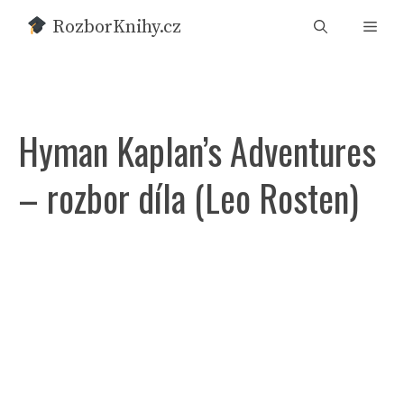
Přeskočit
RozborKnihy.cz
Men
na
obsah
Hyman Kaplan’s Adventures
– rozbor díla (Leo Rosten)