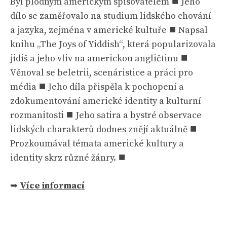
Byl plodným americkým spisovatelem ⯀ Jeho
dílo se zaměřovalo na studium lidského chování
a jazyka, zejména v americké kultuře ⯀ Napsal
knihu „The Joys of Yiddish“, která popularizovala
jidiš a jeho vliv na americkou angličtinu ⯀
Věnoval se beletrii, scenáristice a práci pro
média ⯀ Jeho díla přispěla k pochopení a
zdokumentování americké identity a kulturní
rozmanitosti ⯀ Jeho satira a bystré observace
lidských charakterů dodnes znějí aktuálně ⯀
Prozkoumával témata americké kultury a
identity skrz různé žánry. ⯀
➥
Více informací