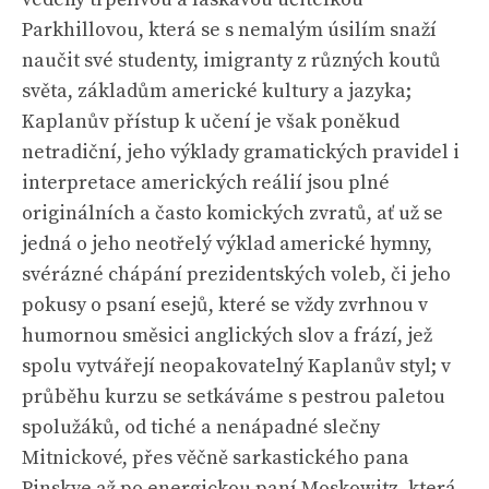
Parkhillovou, která se s nemalým úsilím snaží
naučit své studenty, imigranty z různých koutů
světa, základům americké kultury a jazyka;
Kaplanův přístup k učení je však poněkud
netradiční, jeho výklady gramatických pravidel i
interpretace amerických reálií jsou plné
originálních a často komických zvratů, ať už se
jedná o jeho neotřelý výklad americké hymny,
svérázné chápání prezidentských voleb, či jeho
pokusy o psaní esejů, které se vždy zvrhnou v
humornou směsici anglických slov a frází, jež
spolu vytvářejí neopakovatelný Kaplanův styl; v
průběhu kurzu se setkáváme s pestrou paletou
spolužáků, od tiché a nenápadné slečny
Mitnickové, přes věčně sarkastického pana
Pinskye až po energickou paní Moskowitz, která