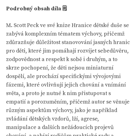
Podrobný obsah díla 🗒
M. Scott Peck ve své knize Hranice dětské duše se
zabývá komplexním tématem výchovy, přičemž
zdůrazňuje důležitost stanovování jasných hranic
pro děti, které jim pomáhají rozvíjet sebedůvěru,
zodpovědnost a respekt k sobě i druhým, a to
skrze pochopení, že děti nejsou miniaturní
dospělí, ale prochází specifickými vývojovými
fázemi, které ovlivňují jejich chování a vnímání
světa, a proto je nutné k nim přistupovat s
empatií a porozuměním, přičemž autor se věnuje
různým aspektům výchovy, jako je například
zvládání dětských vzdorů, lží, agrese,
manipulace a dalších nežádoucích projevů
chování, a nabízí rodičům praktické rady a