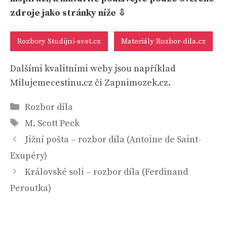
zdroje jako stránky níže ⇩
Rozbory Studijni-svet.cz
Materiály Rozbor-dila.cz
Dalšími kvalitními weby jsou například
Milujemecestinu.cz či Zapnimozek.cz.
Rubriky
Rozbor díla
Štítky
M. Scott Peck
Jižní pošta – rozbor díla (Antoine de Saint-
Exupéry)
Královské soli – rozbor díla (Ferdinand
Peroutka)