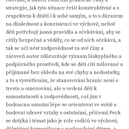
strategie, jak tyto situace řešit konstruktivně a s
respektem k dítěti i k sobě samým, a to s důrazem
na důslednost a konzistenci ve výchově, neboť
děti potřebují jasná pravidla a očekávání, aby se
cítily bezpečně a věděly, co se od nich očekává, a
tak se učí nést zodpovědnost za své činy a
zároveň autor zdůrazňuje význam láskyplného a
podpůrného prostředí, kde se děti cítí milované a
přijímané bez ohledu na své chyby a nedostatky,
a to s vysvětlením, že stanovování hranic není o
trestu a omezování, ale o vedení dětí k
samostatnosti a zodpovědnosti, což jim v
budoucnu umožní lépe se orientovat ve světě a
budovat zdravé vztahy s ostatními, přičemž Peck
se dotýká i témat jako je role rodičů ve výchově,
důležitost komunikace a naslouchání dětem, a