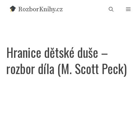
Přeskočit
RozborKnihy.cz
Men
na
obsah
Hranice dětské duše –
rozbor díla (M. Scott Peck)