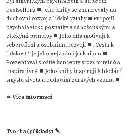
Byl americkým psychiatrem a autorem
bestsellerů ⯀ Jeho knihy se zaměřovaly na
duchovní rozvoj a lidské vztahy ⯀ Propojil
psychologické poznatky s náboženskými a
etickými principy ⯀ Jeho díla motivují k
sebereflexi a osobnímu rozvoji ⯀ „Cesta k
lidskosti“ je jeho nejznámější knihou ⯀
Prezentoval složité koncepty srozumitelně a
inspirativně ⯀ Jeho knihy inspirují k hledání
smyslu života a budování zdravých vztahů ⯀
➥
Více informací
Tvorba (příklady)