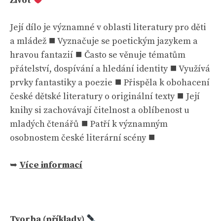
Život
Její dílo je významné v oblasti literatury pro děti
a mládež ⯀ Vyznačuje se poetickým jazykem a
hravou fantazií ⯀ Často se věnuje tématům
přátelství, dospívání a hledání identity ⯀ Využívá
prvky fantastiky a poezie ⯀ Přispěla k obohacení
české dětské literatury o originální texty ⯀ Její
knihy si zachovávají čitelnost a oblíbenost u
mladých čtenářů ⯀ Patří k významným
osobnostem české literární scény ⯀
➥
Více informací
Tvorba (příklady)