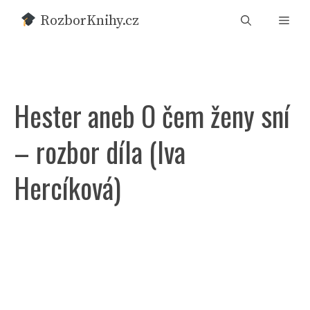
Přeskočit
RozborKnihy.cz
Men
na
obsah
Hester aneb O čem ženy sní
– rozbor díla (Iva
Hercíková)