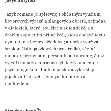
Jazyk a styl ✍️
Jazyk románu je spisovný, s občasným využitím
hovorových výrazů a slangových obratů, zejména
v dialozích, které jsou živé a autentické, a s
častým zapojením přímé řeči, která dodává textu
dynamiku a bezprostřednost; autorka využívá
širokou škálu jazykových prostředků, včetně
metafor, přirovnání, personifikací a ironie, čímž
vytváří bohatý a obrazný styl, který umocňuje
psychologickou hloubku postav a vykresluje
jejich vnitřní svět s jemným humorem a
nadhledem.
Stručný obsah 🏷