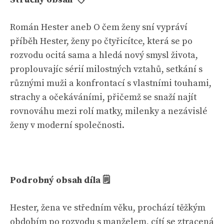
Román Hester aneb O čem ženy sní vypráví
příběh Hester, ženy po čtyřicítce, která se po
rozvodu ocitá sama a hledá nový smysl života,
proplouvajíc sérií milostných vztahů, setkání s
různými muži a konfrontací s vlastními touhami,
strachy a očekáváními, přičemž se snaží najít
rovnováhu mezi rolí matky, milenky a nezávislé
ženy v moderní společnosti.
Podrobný obsah díla 🗒
Hester, žena ve středním věku, prochází těžkým
obdobím po rozvodu s manželem, cítí se ztracená