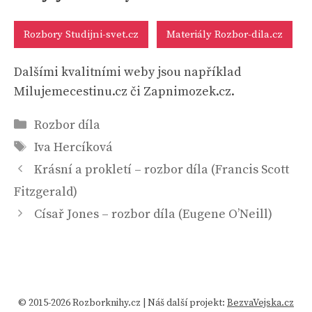
Rozbory Studijni-svet.cz
Materiály Rozbor-dila.cz
Dalšími kvalitními weby jsou například
Milujemecestinu.cz či Zapnimozek.cz.
Rubriky
Rozbor díla
Štítky
Iva Hercíková
Krásní a prokletí – rozbor díla (Francis Scott
Fitzgerald)
Císař Jones – rozbor díla (Eugene O’Neill)
© 2015-2026 Rozborknihy.cz | Náš další projekt:
BezvaVejska.cz