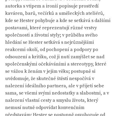
autorka s vtipem a ironií popisuje prostředí
kaváren, barů, večírků a uměleckých ateliérů,
kde se Hester pohybuje a kde se setkává s dalšími
postavami, které reprezentují různé vrstvy
společnosti a životní styly; v průběhu svého
hledání se Hester setkává s nejrůznějšími
reakcemi okolí, od pochopení a podpory po
odsouzení a kritiku, což ji nutí zamýšlet se nad
společenskými očekáváními a stereotypy, které
se vážou k ženám v jejím věku; postupně si
uvědomuje, že skutečné štěstí nespočívá v
nalezení ideálního partnera, ale v přijetí sebe
sama, se všemi svými nedostatky a slabostmi, a v
nalezení vlastní cesty a smyslu života, který
nemusí nutně odpovídat konvenčním
představám; Hester se postupně osvobozuje od