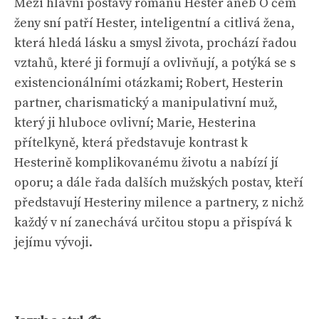
Mezi hlavní postavy románu Hester aneb O čem
ženy sní patří Hester, inteligentní a citlivá žena,
která hledá lásku a smysl života, prochází řadou
vztahů, které ji formují a ovlivňují, a potýká se s
existencionálními otázkami; Robert, Hesterin
partner, charismatický a manipulativní muž,
který ji hluboce ovlivní; Marie, Hesterina
přítelkyně, která představuje kontrast k
Hesterině komplikovanému životu a nabízí jí
oporu; a dále řada dalších mužských postav, kteří
představují Hesteriny milence a partnery, z nichž
každý v ní zanechává určitou stopu a přispívá k
jejímu vývoji.