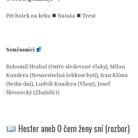
Pět holek na krku ⯀ Nataša ⯀ Trest
Současníci
Bohumil Hrabal (Ostře sledované vlaky), Milan
Kundera (Nesnesitelná lehkost bytí), Ivan Klíma
(Sedm dní), Ludvík Kundera (Vlasy), Josef
Škvorecký (Zbabělci)
Hester aneb O čem ženy sní (rozbor)