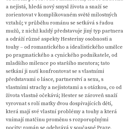
a nejistá, hledá nový smysl života a snaží se
zorientovat v komplikovaném světě milostných
vztahů; v průběhu románu se setkává s řadou
mužů, z nichž každý představuje jiný typ partnera
a odráží různé aspekty Hesteriny osobnosti a
touhy – od romantického a idealistického umělce
po pragmatického a cynického podnikatele, od
mladšího milence po staršího mentora; tato
setkání ji nutí konfrontovat se s vlastními
představami o lásce, partnerství a sexu, s
vlastními strachy a nejistotami a s otázkou, co od
života vlastně očekává; Hester se zároveň snaží
vyrovnat s rolí matky dvou dospívajících dětí,
která mají své vlastní problémy a touhy a která
vnímají matčinu proměnu s rozporuplnými
pocity; román se odehrává v současné Praze,