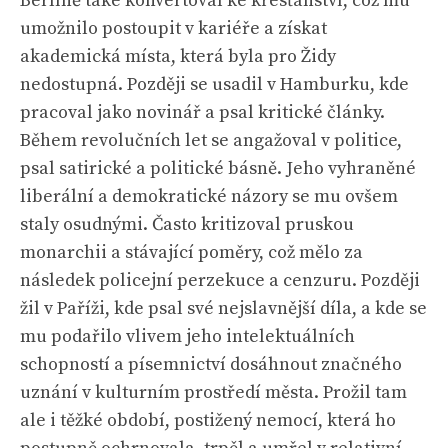
Berlíně také konvertoval ke křesťanství, což mu
umožnilo postoupit v kariéře a získat
akademická místa, která byla pro Židy
nedostupná. Později se usadil v Hamburku, kde
pracoval jako novinář a psal kritické články.
Během revolučních let se angažoval v politice,
psal satirické a politické básně. Jeho vyhraněné
liberální a demokratické názory se mu ovšem
staly osudnými. Často kritizoval pruskou
monarchii a stávající poměry, což mělo za
následek policejní perzekuce a cenzuru. Později
žil v Paříži, kde psal své nejslavnější díla, a kde se
mu podařilo vlivem jeho intelektuálních
schopností a písemnictví dosáhnout značného
uznání v kulturním prostředí města. Prožil tam
ale i těžké období, postižený nemocí, která ho