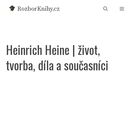
Přeskočit
RozborKnihy.cz
Men
na
obsah
Heinrich Heine | život,
tvorba, díla a současníci