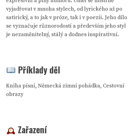
expresivní a plný humoru. Uměl se mistrně
vyjadřovat v mnoha stylech, od lyrického až po
satirický, a to jak v próze, tak i v poezii. Jeho dílo
se vyznačuje různorodostí a především jeho styl
je nezaměnitelný, stálý a dodnes inspirativní.
Příklady děl
Kniha písní, Německá zimní pohádka, Cestovní
obrazy
Zařazení