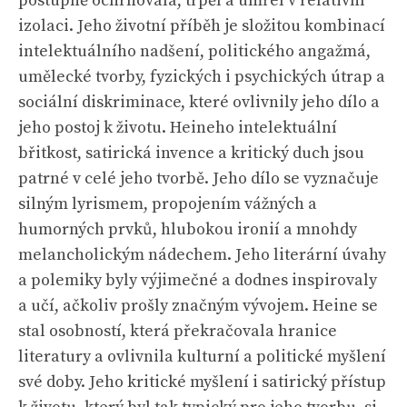
postupně ochrnovala, trpěl a umřel v relativní
izolaci. Jeho životní příběh je složitou kombinací
intelektuálního nadšení, politického angažmá,
umělecké tvorby, fyzických i psychických útrap a
sociální diskriminace, které ovlivnily jeho dílo a
jeho postoj k životu. Heineho intelektuální
břitkost, satirická invence a kritický duch jsou
patrné v celé jeho tvorbě. Jeho dílo se vyznačuje
silným lyrismem, propojením vážných a
humorných prvků, hlubokou ironií a mnohdy
melancholickým nádechem. Jeho literární úvahy
a polemiky byly výjimečné a dodnes inspirovaly
a učí, ačkoliv prošly značným vývojem. Heine se
stal osobností, která překračovala hranice
literatury a ovlivnila kulturní a politické myšlení
své doby. Jeho kritické myšlení i satirický přístup