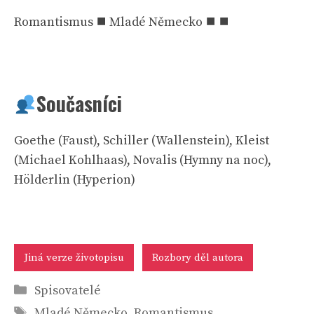
Romantismus ⯀ Mladé Německo ⯀ ⯀
Současníci
Goethe (Faust), Schiller (Wallenstein), Kleist
(Michael Kohlhaas), Novalis (Hymny na noc),
Hölderlin (Hyperion)
Jiná verze životopisu
Rozbory děl autora
Rubriky
Spisovatelé
Štítky
Mladé Německo
,
Romantismus