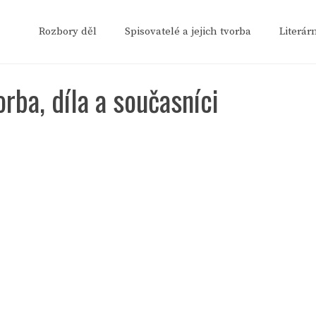
Rozbory děl
Spisovatelé a jejich tvorba
Literár
orba, díla a současníci