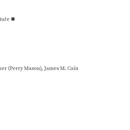
atuře ⯀
ner (Perry Mason), James M. Cain