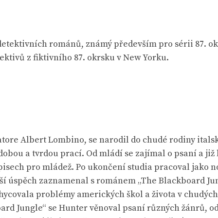
etektivních románů, známý především pro sérii 87. okr
ektivů z fiktivního 87. okrsku v New Yorku.
tore Albert Lombino, se narodil do chudé rodiny itals
bou a tvrdou prací. Od mládí se zajímal o psaní a již 
pisech pro mládež. Po ukončení studia pracoval jako no
větší úspěch zaznamenal s románem „The Blackboard Jung
chycovala problémy amerických škol a života v chudých 
ard Jungle“ se Hunter věnoval psaní různých žánrů, 