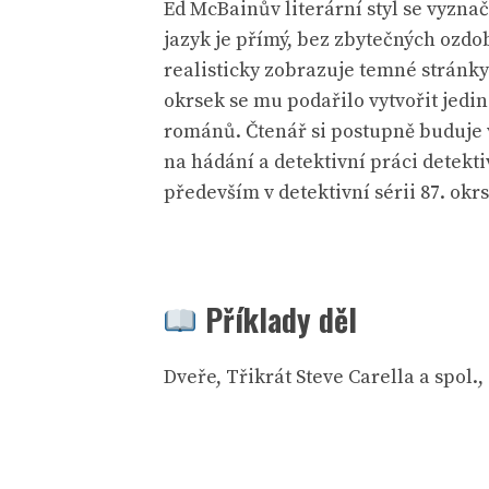
Ed McBainův literární styl se vyzn
jazyk je přímý, bez zbytečných ozdo
realisticky zobrazuje temné stránky 
okrsek se mu podařilo vytvořit jedin
románů. Čtenář si postupně buduje 
na hádání a detektivní práci detekti
především v detektivní sérii 87. okr
Příklady děl
Dveře, Třikrát Steve Carella a spol., 