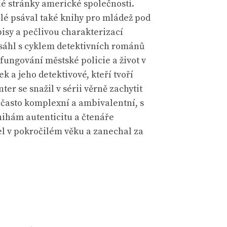
né stránky americké společnosti.
ělé psával také knihy pro mládež pod
sy a pečlivou charakterizací
osáhl s cyklem detektivních románů
ungování městské policie a život v
k a jeho detektivové, kteří tvoří
r se snažil v sérii věrně zachytit
 často komplexní a ambivalentní, s
nihám autenticitu a čtenáře
řel v pokročilém věku a zanechal za