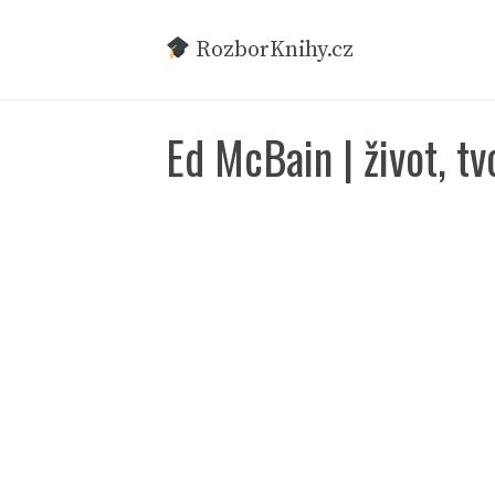
Přeskočit
na
RozborKnihy.cz
obsah
Ed McBain | život, tv