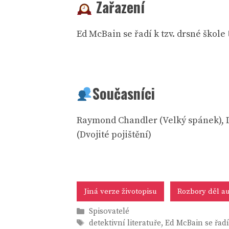
Zařazení
Ed McBain se řadí k tzv. drsné škole
Současníci
Raymond Chandler (Velký spánek), D
(Dvojité pojištění)
Jiná verze životopisu
Rozbory děl au
Rubriky
Spisovatelé
Štítky
detektivní literatuře
,
Ed McBain se řadí