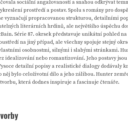
načovala sociální angažovaností a snahou odkrývat tem
vykreslení prostředí a postav. Spolu s romány pro dosp
 vyznačují propracovanou strukturou, detailními popi
utelných literárních hrdinů, ale největšího úspěchu d
in. Série 87. okrsek představuje unikátní pohled na f
ustředí na jiný případ, ale všechny spojuje stejný okrse
astními osobnostmi, silnými i slabými stránkami. Hunte
z idealizování nebo romantizování. Jeho postavy jsou
ysoce detailní popisy a realistické dialogy dodávaly k
ro něj bylo celoživotní dílo a jeho zálibou. Hunter zem
tvorbu, která dodnes inspiruje a fascinuje čtenáře.
tvorby