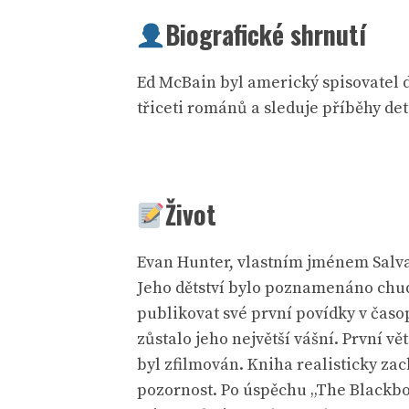
Biografické shrnutí
Ed McBain byl americký spisovatel d
třiceti románů a sleduje příběhy det
Život
Evan Hunter, vlastním jménem Salva
Jeho dětství bylo poznamenáno chudo
publikovat své první povídky v časo
zůstalo jeho největší vášní. První 
byl zfilmován. Kniha realisticky za
pozornost. Po úspěchu „The Blackbo