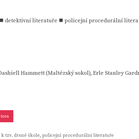
 ⯀ detektivní literatuře ⯀ policejní procedurální liter
ashiell Hammett (Maltézský sokol), Erle Stanley Gard
tora
 k tzv. drsné škole
,
policejní procedurální literatuře