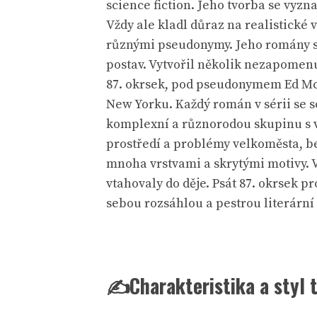
science fiction. Jeho tvorba se vyz
Vždy ale kladl důraz na realistické 
různými pseudonymy. Jeho romány se
postav. Vytvořil několik nezapomen
87. okrsek, pod pseudonymem Ed McBa
New Yorku. Každý román v sérii se so
komplexní a různorodou skupinu s vl
prostředí a problémy velkoměsta, be
mnoha vrstvami a skrytými motivy. V
vtahovaly do děje. Psát 87. okrsek p
sebou rozsáhlou a pestrou literární 
✍️Charakteristika a styl 