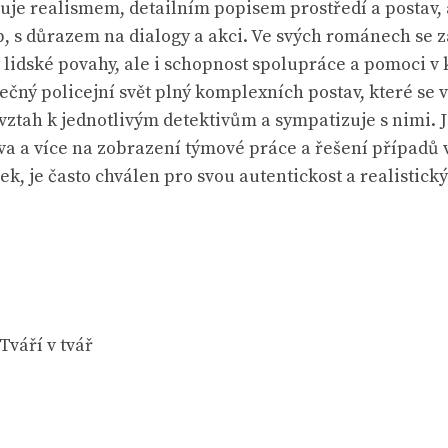
ačuje realismem, detailním popisem prostředí a postav
b, s důrazem na dialogy a akci. Ve svých románech se z
lidské povahy, ale i schopnost spolupráce a pomoci v kr
ečný policejní svět plný komplexních postav, které se 
vztah k jednotlivým detektivům a sympatizuje s nimi.
va a více na zobrazení týmové práce a řešení případů v 
sek, je často chválen pro svou autentickost a realistick
Tváří v tvář