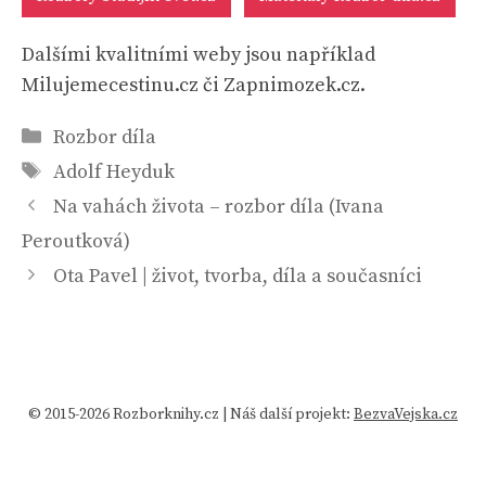
Dalšími kvalitními weby jsou například
Milujemecestinu.cz či Zapnimozek.cz.
Rubriky
Rozbor díla
Štítky
Adolf Heyduk
Na vahách života – rozbor díla (Ivana
Peroutková)
Ota Pavel | život, tvorba, díla a současníci
© 2015-2026 Rozborknihy.cz | Náš další projekt:
BezvaVejska.cz