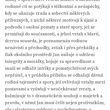
rodinné cti se potýkají s těžkostmi a neúspěchy,
kdy se ukazuje zrada a sobectví některých
příbuzných, z nichž některé motivují k újmě a
podvodu i osobní pomsty a staré spory, jež se
promítají do současnosti, a jehož vztah s Marií,
dcerou souseda, je poznamenán rodinou
nenávistí a předsudky, avšak i přes překážky a
tlak okolního prostředí Jan usiluje o udržení
integrity a morálky, bojuje za spravedlnost a
snaží se odhalit intriky a pomstychtivost svých
nepřátel, a v průběhu příběhu se odhalují dávná
rodiná tajemství a spory, jež ovlivňují vztahy mezi
postavami a vyúsťují v neočekávané zvraty, a
kulminuje to v dramatickém souboji o majetek a
pravdu, v němž Jan musí čelit nejen protivníkům,
ale i vlastnímu svědomí a pochybnostem, v