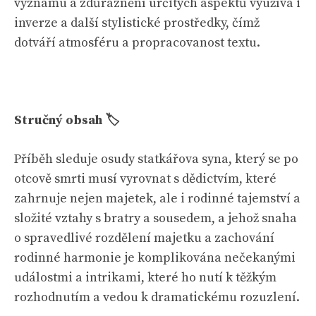
významu a zdůraznění určitých aspektů využívá i
inverze a další stylistické prostředky, čímž
dotváří atmosféru a propracovanost textu.
Stručný obsah 🏷
Příběh sleduje osudy statkářova syna, který se po
otcově smrti musí vyrovnat s dědictvím, které
zahrnuje nejen majetek, ale i rodinné tajemství a
složité vztahy s bratry a sousedem, a jehož snaha
o spravedlivé rozdělení majetku a zachování
rodinné harmonie je komplikována nečekanými
událostmi a intrikami, které ho nutí k těžkým
rozhodnutím a vedou k dramatickému rozuzlení.