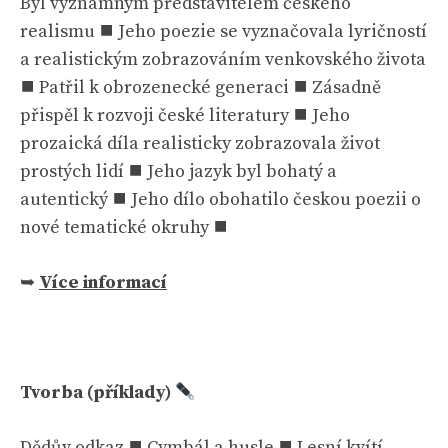
Byl významným představitelem českého
realismu ⯀ Jeho poezie se vyznačovala lyričností
a realistickým zobrazováním venkovského života
⯀ Patřil k obrozenecké generaci ⯀ Zásadně
přispěl k rozvoji české literatury ⯀ Jeho
prozaická díla realisticky zobrazovala život
prostých lidí ⯀ Jeho jazyk byl bohatý a
autentický ⯀ Jeho dílo obohatilo českou poezii o
nové tematické okruhy ⯀
➥
Více informací
Tvorba (příklady)
Dědův odkaz ⯀ Cymbál a husle ⯀ Lesní kvítí