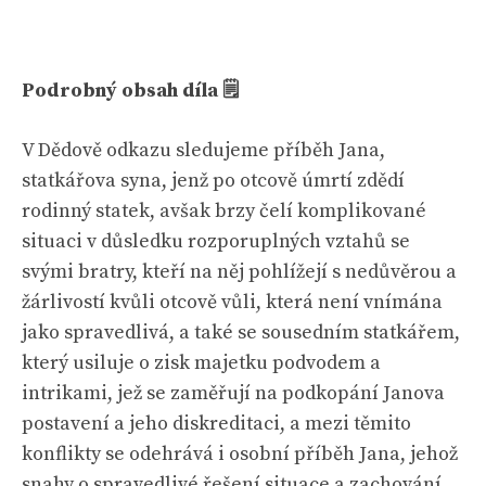
Podrobný obsah díla 🗒
V Dědově odkazu sledujeme příběh Jana,
statkářova syna, jenž po otcově úmrtí zdědí
rodinný statek, avšak brzy čelí komplikované
situaci v důsledku rozporuplných vztahů se
svými bratry, kteří na něj pohlížejí s nedůvěrou a
žárlivostí kvůli otcově vůli, která není vnímána
jako spravedlivá, a také se sousedním statkářem,
který usiluje o zisk majetku podvodem a
intrikami, jež se zaměřují na podkopání Janova
postavení a jeho diskreditaci, a mezi těmito
konflikty se odehrává i osobní příběh Jana, jehož
snahy o spravedlivé řešení situace a zachování