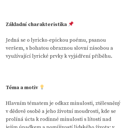
Základní charakteristika
Jedná se o lyricko-epickou poému, psanou
veršem, s bohatou obraznou slovní zásobou a
využívající lyrické prvky k vyjádření příběhu.
Téma a motiv
Hlavním tématem je odkaz minulosti, ztělesněný
v dědově osobě a jeho životní moudrosti, kde se
prolíná úcta k rodinné minulosti s lítostí nad
jejím úpadkem a pomíjivostí lidského života; v