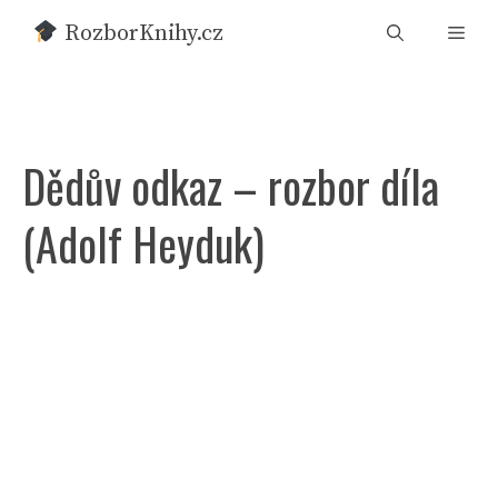
Přeskočit
RozborKnihy.cz
Men
na
obsah
Dědův odkaz – rozbor díla
(Adolf Heyduk)