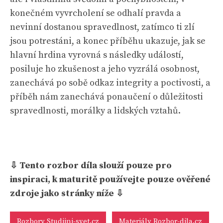
konečném vyvrcholení se odhalí pravda a
nevinní dostanou spravedlnost, zatímco ti zlí
jsou potrestáni, a konec příběhu ukazuje, jak se
hlavní hrdina vyrovná s následky událostí,
posiluje ho zkušenost a jeho vyzrálá osobnost,
zanechává po sobě odkaz integrity a poctivosti, a
příběh nám zanechává ponaučení o důležitosti
spravedlnosti, morálky a lidských vztahů.
⇩ Tento rozbor díla slouží pouze pro
inspiraci, k maturitě používejte pouze ověřené
zdroje jako stránky níže ⇩
Rozbory Studijni-svet.cz
Materiály Rozbor-dila.cz