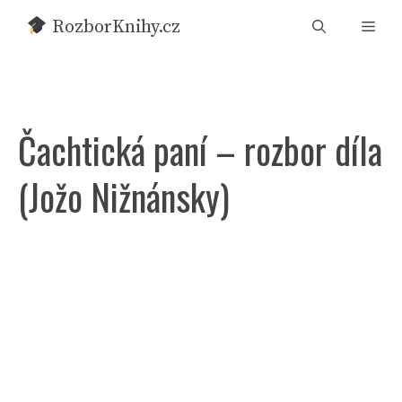
Přeskočit
RozborKnihy.cz
Men
na
obsah
Čachtická paní – rozbor díla
(Jožo Nižnánsky)