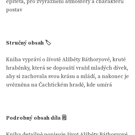
epiteta, pro zvýraznění atmosféry a charakterů
postav
Stručný obsah 🏷
Kniha vypráví o životě Alžběty Báthoryové, kruté
hraběnky, která se dopouští vražd mladých dívek,
aby si zachovala svou krásu a mládí, a nakonec je
uvězněna na Čachtickém hradě, kde umírá
Podrobný obsah díla 🗒
Kniha detailně popisuje život Alžběty Báthoryové,