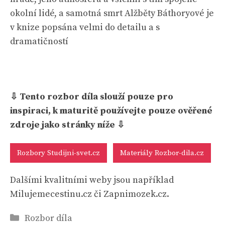
okolní lidé, a samotná smrt Alžběty Báthoryové je
v knize popsána velmi do detailu a s
dramatičností
⇩ Tento rozbor díla slouží pouze pro
inspiraci, k maturitě používejte pouze ověřené
zdroje jako stránky níže ⇩
Rozbory Studijni-svet.cz
Materiály Rozbor-dila.cz
Dalšími kvalitními weby jsou například
Milujemecestinu.cz či Zapnimozek.cz.
Rubriky
Rozbor díla