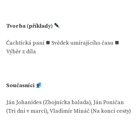
Tvorba (příklady)
Čachtická paní ⯀ Svědek umírajícího času ⯀
Výběr z díla
Současníci
Ján Johanides (Zbojnícka balada), Ján Poničan
(Tri dni v marci), Vladimír Mináč (Na konci cesty)