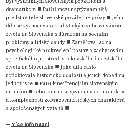
Byl významným slovenským prozaikem a
dramatikem ⯀ Patřil mezi nejvýznamnější
představitele slovenské poválečné prózy ⯀ Jeho
dílo se vyznačovalo realistickým zobrazováním
života na Slovensku s důrazem na sociální
problémy a lidské osudy ⯀ Zaměřoval se na
psychologické prokreslení postav a zachycování
specifického prostředí venkovského i městského
života na Slovensku ⯀ Jeho díla často
reflektovala historické události a jejich dopad na
jednotlivce ⯀ Patří k nejčtenějším slovenským
autorům ⯀ Jeho tvorba se vyznačovala hloubkou
a komplexností zobrazování lidských charakterů
a společenských vztahů ⯀
➥
Více informací