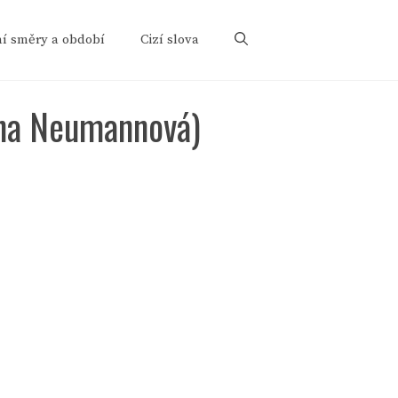
ní směry a období
Cizí slova
ena Neumannová)