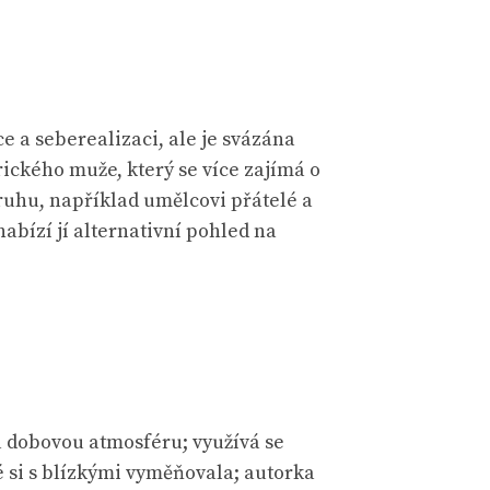
ce a seberealizaci, ale je svázána
ckého muže, který se více zajímá o
ruhu, například umělcovi přátelé a
abízí jí alternativní pohled na
a dobovou atmosféru; využívá se
é si s blízkými vyměňovala; autorka