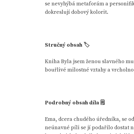
se nevyhýbá metaforám a personifika
dokreslují dobový kolorit.
Stručný obsah 🏷
Kniha Byla jsem ženou slavného muž
bouřlivé milostné vztahy a vrcholnou
Podrobný obsah díla 🗒
Ema, dcera chudého úředníka, se odm
neúnavné píli se jí podařilo dostat