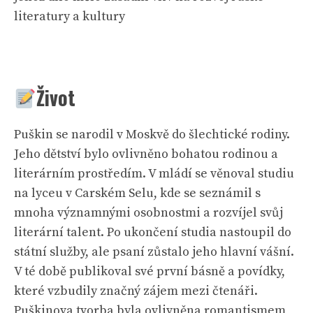
literatury a kultury
Život
Puškin se narodil v Moskvě do šlechtické rodiny.
Jeho dětství bylo ovlivněno bohatou rodinou a
literárním prostředím. V mládí se věnoval studiu
na lyceu v Carském Selu, kde se seznámil s
mnoha významnými osobnostmi a rozvíjel svůj
literární talent. Po ukončení studia nastoupil do
státní služby, ale psaní zůstalo jeho hlavní vášní.
V té době publikoval své první básně a povídky,
které vzbudily značný zájem mezi čtenáři.
Puškinova tvorba byla ovlivněna romantismem,