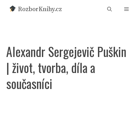
Přeskočit
RozborKnihy.cz
Men
na
obsah
Alexandr Sergejevič Puškin
| život, tvorba, díla a
současníci