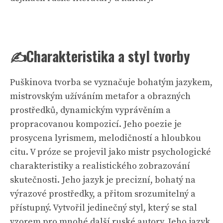
✍️Charakteristika a styl tvorby
Puškinova tvorba se vyznačuje bohatým jazykem,
mistrovským užíváním metafor a obrazných
prostředků, dynamickým vyprávěním a
propracovanou kompozicí. Jeho poezie je
prosycena lyrismem, melodičností a hloubkou
citu. V próze se projevil jako mistr psychologické
charakteristiky a realistického zobrazování
skutečnosti. Jeho jazyk je precizní, bohatý na
výrazové prostředky, a přitom srozumitelný a
přístupný. Vytvořil jedinečný styl, který se stal
vzorem pro mnohé další ruské autory. Jeho jazyk