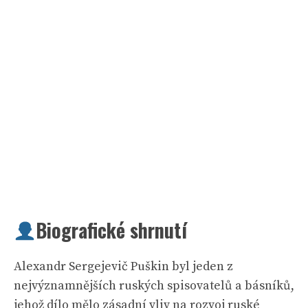
Biografické shrnutí
Alexandr Sergejevič Puškin byl jeden z
nejvýznamnějších ruských spisovatelů a básníků,
jehož dílo mělo zásadní vliv na rozvoj ruské