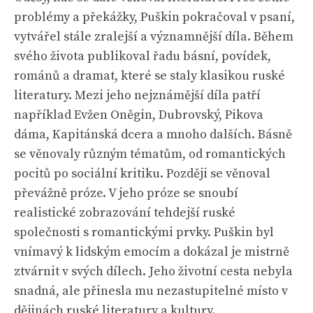
problémy a překážky, Puškin pokračoval v psaní,
vytvářel stále zralejší a významnější díla. Během
svého života publikoval řadu básní, povídek,
románů a dramat, které se staly klasikou ruské
literatury. Mezi jeho nejznámější díla patří
například Evžen Oněgin, Dubrovský, Pikova
dáma, Kapitánská dcera a mnoho dalších. Básně
se věnovaly různým tématům, od romantických
pocitů po sociální kritiku. Později se věnoval
převážně próze. V jeho próze se snoubí
realistické zobrazování tehdejší ruské
společnosti s romantickými prvky. Puškin byl
vnímavý k lidským emocím a dokázal je mistrně
ztvárnit v svých dílech. Jeho životní cesta nebyla
snadná, ale přinesla mu nezastupitelné místo v
dějinách ruské literatury a kultury.