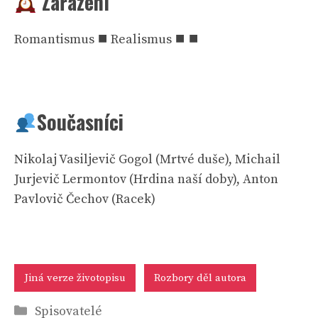
Zařazení
Romantismus ⯀ Realismus ⯀ ⯀
Současníci
Nikolaj Vasiljevič Gogol (Mrtvé duše), Michail
Jurjevič Lermontov (Hrdina naší doby), Anton
Pavlovič Čechov (Racek)
Jiná verze životopisu
Rozbory děl autora
Rubriky
Spisovatelé